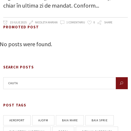
chiar în ultima zi de mandat. Conform
15 IULIE 2025
NICOLETA MARIAN
1 COMENTARIU
0
SHARE
PROMOTED POST
No posts were found.
SEARCH POSTS
POST TAGS
AEROPORT
AJOFM
BAIA MARE
BAIA SPRIE