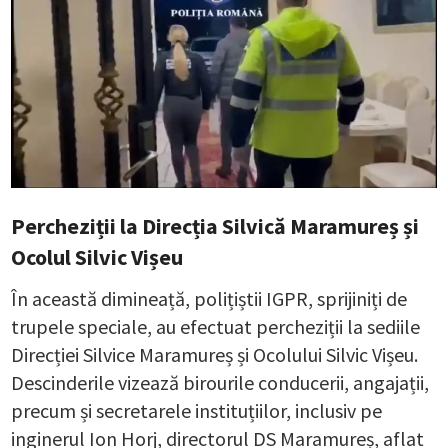
Percheziții la Direcția Silvică Maramureș și
Ocolul Silvic Vișeu
În această dimineață, polițiștii IGPR, sprijiniți de
trupele speciale, au efectuat percheziții la sediile
Direcției Silvice Maramureș și Ocolului Silvic Vișeu.
Descinderile vizează birourile conducerii, angajații,
precum și secretarele instituțiilor, inclusiv pe
inginerul Ion Horj, directorul DS Maramureș, aflat