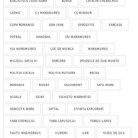
BIBLIOTECA JUDETEANA
BORSA
CATALIN CHERECHES
CAVNIC
CJ MARAMURES
CS MINAUR
CUPA ROMANIEI
DAN IVAN
EXPOZITIE
FARCASA
FOTBAL
HANDBAL
IPJ MARAMURES
ISU MARAMURES
LOC DE MUNCA
MARAMURES
MUZEUL SATULUI
PARCARE
POIENILE DE SUB MUNTE
POLITIA LOCALA
POLITIA RUTIERA
RECEA
ROMANIA
RUGBY
SALVAMONT
SATU MARE
SCOALA
SEINI
SIGHETU MARMATIEI
SOMCUTA MARE
SPITAL
STIINTA EXPLORARI
TARA CODRULUI
TARA LAPUSULUI
TARGU LAPUS
TAUTII MAGHERAUS
ULMENI
USR
VISEU DE SUS