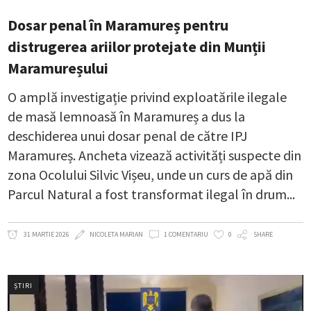
Dosar penal în Maramureș pentru
distrugerea ariilor protejate din Munții
Maramureșului
O amplă investigație privind exploatările ilegale
de masă lemnoasă în Maramureș a dus la
deschiderea unui dosar penal de către IPJ
Maramureș. Ancheta vizează activități suspecte din
zona Ocolului Silvic Vișeu, unde un curs de apă din
Parcul Natural a fost transformat ilegal în drum
31 MARTIE 2026
NICOLETA MARIAN
1 COMENTARIU
0
SHARE
ȘTIRI