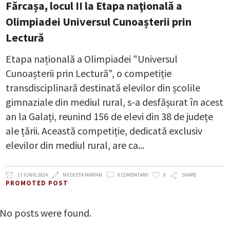
Fărcașa, locul II la Etapa naţională a
Olimpiadei Universul Cunoașterii prin
Lectură
Etapa națională a Olimpiadei "Universul
Cunoașterii prin Lectură", o competiție
transdisciplinară destinată elevilor din școlile
gimnaziale din mediul rural, s-a desfășurat în acest
an la Galați, reunind 156 de elevi din 38 de județe
ale țării. Această competiție, dedicată exclusiv
elevilor din mediul rural, are ca
17 IUNIE 2024
NICOLETA MARIAN
0 COMENTARII
0
SHARE
PROMOTED POST
No posts were found.