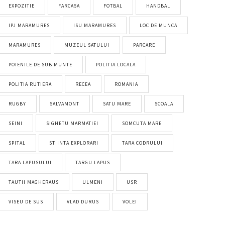
EXPOZITIE
FARCASA
FOTBAL
HANDBAL
IPJ MARAMURES
ISU MARAMURES
LOC DE MUNCA
MARAMURES
MUZEUL SATULUI
PARCARE
POIENILE DE SUB MUNTE
POLITIA LOCALA
POLITIA RUTIERA
RECEA
ROMANIA
RUGBY
SALVAMONT
SATU MARE
SCOALA
SEINI
SIGHETU MARMATIEI
SOMCUTA MARE
SPITAL
STIINTA EXPLORARI
TARA CODRULUI
TARA LAPUSULUI
TARGU LAPUS
TAUTII MAGHERAUS
ULMENI
USR
VISEU DE SUS
VLAD DURUS
VOLEI