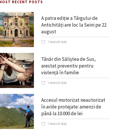
MOST RECENT POSTS
A patra ediție a Târgului de
Antichități are loc la Seini pe 22
august
7 AUGUST 2026
Tânăr din Săliștea de Sus,
arestat preventiv pentru
violență în familie
7 AUGUST 2026
Accesul motorizat neautorizat
în ariile protejate: amenzi de
până la 10.000 de lei
7 AUGUST 2026