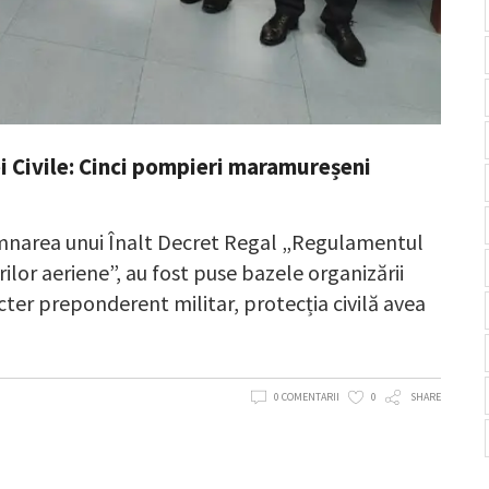
ei Civile: Cinci pompieri maramureșeni
semnarea unui Înalt Decret Regal „Regulamentul
ilor aeriene”, au fost puse bazele organizării
acter preponderent militar, protecția civilă avea
0 COMENTARII
0
SHARE