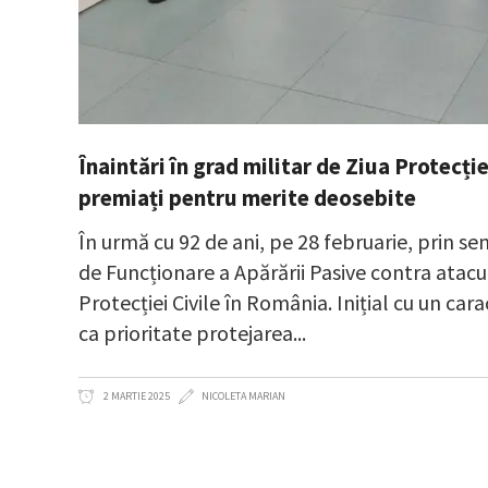
Înaintări în grad militar de Ziua Protecți
premiați pentru merite deosebite
În urmă cu 92 de ani, pe 28 februarie, prin 
de Funcționare a Apărării Pasive contra atacur
Protecției Civile în România. Inițial cu un car
ca prioritate protejarea
2 MARTIE 2025
NICOLETA MARIAN