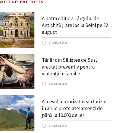
MOST RECENT POSTS
A patra ediție a Târgului de
Antichități are loc la Seini pe 22
august
7 AUGUST 2026
Tânăr din Săliștea de Sus,
arestat preventiv pentru
violență în familie
7 AUGUST 2026
Accesul motorizat neautorizat
în ariile protejate: amenzi de
până la 10.000 de lei
7 AUGUST 2026