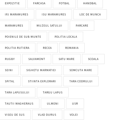
EXPOZITIE
FARCASA
FOTBAL
HANDBAL
IPJ MARAMURES
ISU MARAMURES
LOC DE MUNCA
MARAMURES
MUZEUL SATULUI
PARCARE
POIENILE DE SUB MUNTE
POLITIA LOCALA
POLITIA RUTIERA
RECEA
ROMANIA
RUGBY
SALVAMONT
SATU MARE
SCOALA
SEINI
SIGHETU MARMATIEI
SOMCUTA MARE
SPITAL
STIINTA EXPLORARI
TARA CODRULUI
TARA LAPUSULUI
TARGU LAPUS
TAUTII MAGHERAUS
ULMENI
USR
VISEU DE SUS
VLAD DURUS
VOLEI