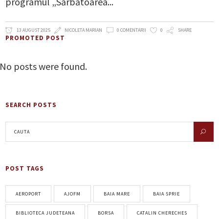
programul „Sărbătoarea
13 AUGUST 2025
NICOLETA MARIAN
0 COMENTARII
0
SHARE
PROMOTED POST
No posts were found.
SEARCH POSTS
POST TAGS
AEROPORT
AJOFM
BAIA MARE
BAIA SPRIE
BIBLIOTECA JUDETEANA
BORSA
CATALIN CHERECHES