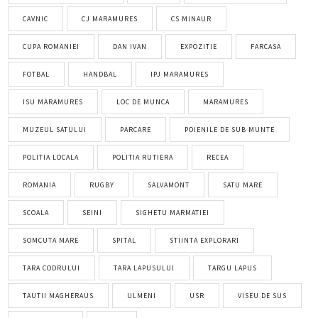
CAVNIC
CJ MARAMURES
CS MINAUR
CUPA ROMANIEI
DAN IVAN
EXPOZITIE
FARCASA
FOTBAL
HANDBAL
IPJ MARAMURES
ISU MARAMURES
LOC DE MUNCA
MARAMURES
MUZEUL SATULUI
PARCARE
POIENILE DE SUB MUNTE
POLITIA LOCALA
POLITIA RUTIERA
RECEA
ROMANIA
RUGBY
SALVAMONT
SATU MARE
SCOALA
SEINI
SIGHETU MARMATIEI
SOMCUTA MARE
SPITAL
STIINTA EXPLORARI
TARA CODRULUI
TARA LAPUSULUI
TARGU LAPUS
TAUTII MAGHERAUS
ULMENI
USR
VISEU DE SUS