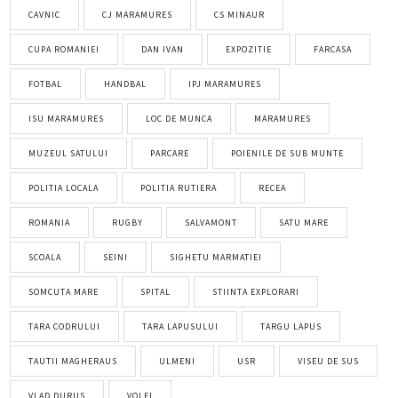
CAVNIC
CJ MARAMURES
CS MINAUR
CUPA ROMANIEI
DAN IVAN
EXPOZITIE
FARCASA
FOTBAL
HANDBAL
IPJ MARAMURES
ISU MARAMURES
LOC DE MUNCA
MARAMURES
MUZEUL SATULUI
PARCARE
POIENILE DE SUB MUNTE
POLITIA LOCALA
POLITIA RUTIERA
RECEA
ROMANIA
RUGBY
SALVAMONT
SATU MARE
SCOALA
SEINI
SIGHETU MARMATIEI
SOMCUTA MARE
SPITAL
STIINTA EXPLORARI
TARA CODRULUI
TARA LAPUSULUI
TARGU LAPUS
TAUTII MAGHERAUS
ULMENI
USR
VISEU DE SUS
VLAD DURUS
VOLEI