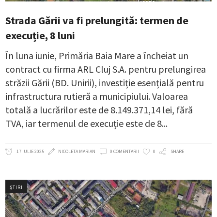
Strada Gării va fi prelungită: termen de
execuție, 8 luni
În luna iunie, Primăria Baia Mare a încheiat un
contract cu firma ARL Cluj S.A. pentru prelungirea
străzii Gării (BD. Unirii), investiție esențială pentru
infrastructura rutieră a municipiului. Valoarea
totală a lucrărilor este de 8.149.371,14 lei, fără
TVA, iar termenul de execuție este de 8
17 IULIE 2025
NICOLETA MARIAN
0 COMENTARII
0
SHARE
ȘTIRI