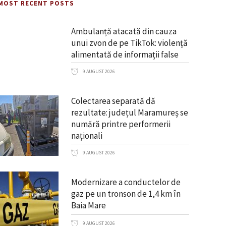
MOST RECENT POSTS
Ambulanță atacată din cauza
unui zvon de pe TikTok: violență
alimentată de informații false
9 AUGUST 2026
Colectarea separată dă
rezultate: județul Maramureș se
numără printre performerii
naționali
9 AUGUST 2026
Modernizare a conductelor de
gaz pe un tronson de 1,4 km în
Baia Mare
9 AUGUST 2026