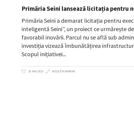
Primăria Seini lansează licitația pentru 
Primăria Seini a demarat licitația pentru execu
inteligentă Seini”, un proiect ce urmărește 
favorabil inovării. Parcul nu se află sub admi
investiția vizează îmbunătățirea infrastructuri
Scopul inițiativei
26 MAI 2025
NICOLETA MARIAN