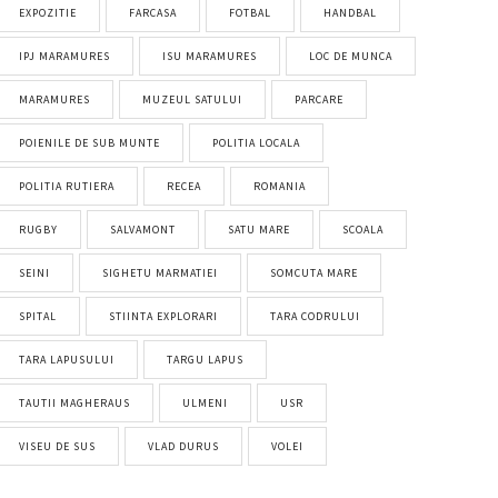
EXPOZITIE
FARCASA
FOTBAL
HANDBAL
IPJ MARAMURES
ISU MARAMURES
LOC DE MUNCA
MARAMURES
MUZEUL SATULUI
PARCARE
POIENILE DE SUB MUNTE
POLITIA LOCALA
POLITIA RUTIERA
RECEA
ROMANIA
RUGBY
SALVAMONT
SATU MARE
SCOALA
SEINI
SIGHETU MARMATIEI
SOMCUTA MARE
SPITAL
STIINTA EXPLORARI
TARA CODRULUI
TARA LAPUSULUI
TARGU LAPUS
TAUTII MAGHERAUS
ULMENI
USR
VISEU DE SUS
VLAD DURUS
VOLEI