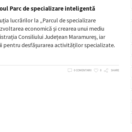
noul Parc de specializare inteligentă
ția lucrărilor la „Parcul de specializare
dezvoltarea economică și crearea unui mediu
nistrația Consiliului Județean Maramureș, iar
i pentru desfășurarea activităților specializate.
0 COMENTARII
0
SHARE