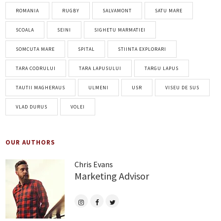
ROMANIA
RUGBY
SALVAMONT
SATU MARE
SCOALA
SEINI
SIGHETU MARMATIEI
SOMCUTA MARE
SPITAL
STIINTA EXPLORARI
TARA CODRULUI
TARA LAPUSULUI
TARGU LAPUS
TAUTII MAGHERAUS
ULMENI
USR
VISEU DE SUS
VLAD DURUS
VOLEI
OUR AUTHORS
Chris Evans
Marketing Advisor