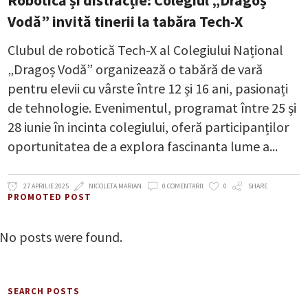
Vodă” invită tinerii la tabăra Tech-X
Clubul de robotică Tech-X al Colegiului Național
„Dragoș Vodă” organizează o tabără de vară
pentru elevii cu vârste între 12 și 16 ani, pasionați
de tehnologie. Evenimentul, programat între 25 și
28 iunie în incinta colegiului, oferă participanților
oportunitatea de a explora fascinanta lume a
27 APRILIE 2025
NICOLETA MARIAN
0 COMENTARII
0
SHARE
PROMOTED POST
No posts were found.
SEARCH POSTS