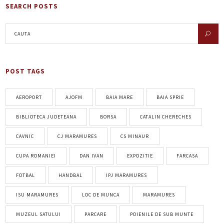
SEARCH POSTS
POST TAGS
AEROPORT
AJOFM
BAIA MARE
BAIA SPRIE
BIBLIOTECA JUDETEANA
BORSA
CATALIN CHERECHES
CAVNIC
CJ MARAMURES
CS MINAUR
CUPA ROMANIEI
DAN IVAN
EXPOZITIE
FARCASA
FOTBAL
HANDBAL
IPJ MARAMURES
ISU MARAMURES
LOC DE MUNCA
MARAMURES
MUZEUL SATULUI
PARCARE
POIENILE DE SUB MUNTE