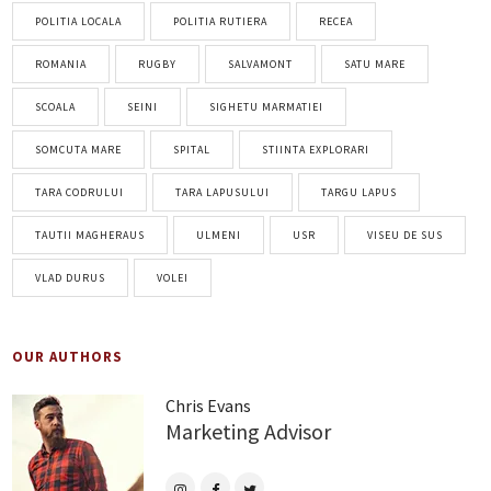
POLITIA LOCALA
POLITIA RUTIERA
RECEA
ROMANIA
RUGBY
SALVAMONT
SATU MARE
SCOALA
SEINI
SIGHETU MARMATIEI
SOMCUTA MARE
SPITAL
STIINTA EXPLORARI
TARA CODRULUI
TARA LAPUSULUI
TARGU LAPUS
TAUTII MAGHERAUS
ULMENI
USR
VISEU DE SUS
VLAD DURUS
VOLEI
OUR AUTHORS
Chris Evans
Marketing Advisor