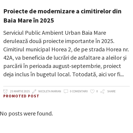
Proiecte de modernizare a cimitirelor din
Baia Mare în 2025
Serviciul Public Ambient Urban Baia Mare
derulează două proiecte importante în 2025.
Cimitirul municipal Horea 2, de pe strada Horea nr.
42A, va beneficia de lucrări de asfaltare a aleilor și
parcării în perioada august-septembrie, proiect
deja inclus în bugetul local. Totodată, aici vor fi
25 MARTIE 2025
NICOLETA MARIAN
0 COMENTARII
0
SHARE
PROMOTED POST
No posts were found.