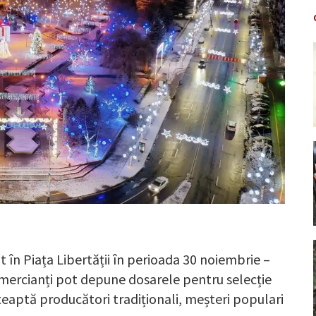
t în Piața Libertății în perioada 30 noiembrie –
comercianți pot depune dosarele pentru selecție
eaptă producători tradiționali, meșteri populari