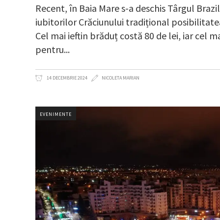
Recent, în Baia Mare s-a deschis Târgul Brazil
iubitorilor Crăciunului tradițional posibilitat
Cel mai ieftin brăduț costă 80 de lei, iar cel 
pentru
14 DECEMBRIE 2024
NICOLETA MARIAN
EVENIMENTE