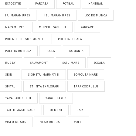
EXPOZITIE
FARCASA
FOTBAL
HANDBAL
IPJ MARAMURES
ISU MARAMURES
LOC DE MUNCA
MARAMURES
MUZEUL SATULUI
PARCARE
POIENILE DE SUB MUNTE
POLITIA LOCALA
POLITIA RUTIERA
RECEA
ROMANIA
RUGBY
SALVAMONT
SATU MARE
SCOALA
SEINI
SIGHETU MARMATIEI
SOMCUTA MARE
SPITAL
STIINTA EXPLORARI
TARA CODRULUI
TARA LAPUSULUI
TARGU LAPUS
TAUTII MAGHERAUS
ULMENI
USR
VISEU DE SUS
VLAD DURUS
VOLEI