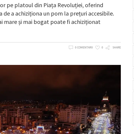
or pe platoul din Piața Revoluției, oferind
ea de a achiziționa un pom la prețuri accesibile.
mai mare și mai bogat poate fi achiziționat
0 COMENTARII
0
SHARE