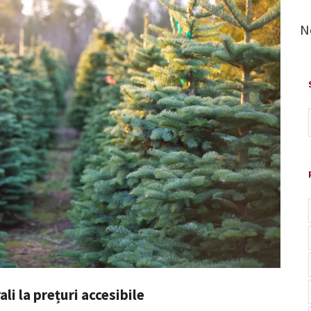
N
li la prețuri accesibile