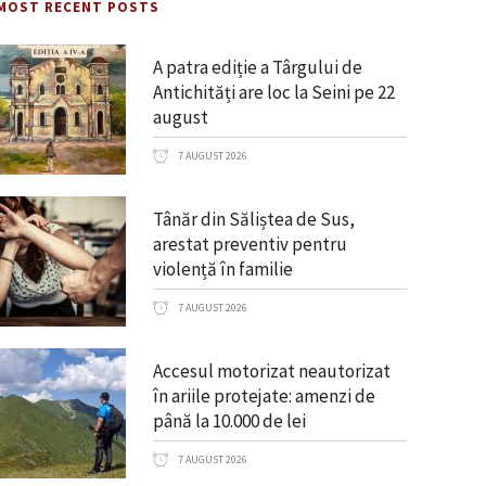
MOST RECENT POSTS
A patra ediție a Târgului de
Antichități are loc la Seini pe 22
august
7 AUGUST 2026
Tânăr din Săliștea de Sus,
arestat preventiv pentru
violență în familie
7 AUGUST 2026
Accesul motorizat neautorizat
în ariile protejate: amenzi de
până la 10.000 de lei
7 AUGUST 2026