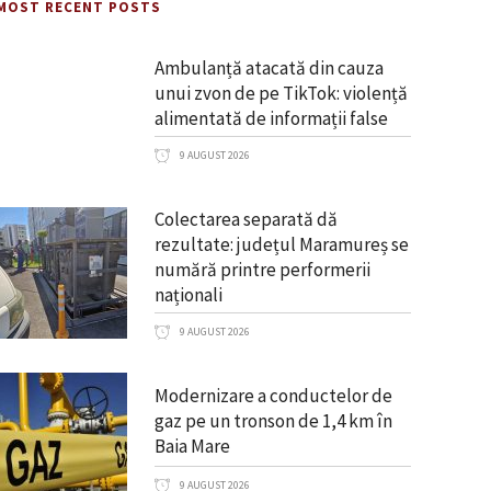
MOST RECENT POSTS
Ambulanță atacată din cauza
unui zvon de pe TikTok: violență
alimentată de informații false
9 AUGUST 2026
Colectarea separată dă
rezultate: județul Maramureș se
numără printre performerii
naționali
9 AUGUST 2026
Modernizare a conductelor de
gaz pe un tronson de 1,4 km în
Baia Mare
9 AUGUST 2026