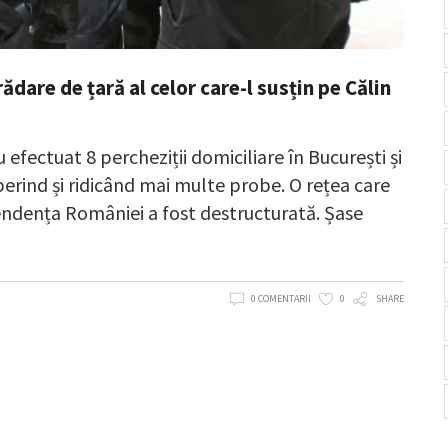
ădare de țară al celor care-l susțin pe Călin
efectuat 8 percheziții domiciliare în București și
perind și ridicând mai multe probe. O rețea care
endența României a fost destructurată. Șase
0 COMENTARII
0
SHARE