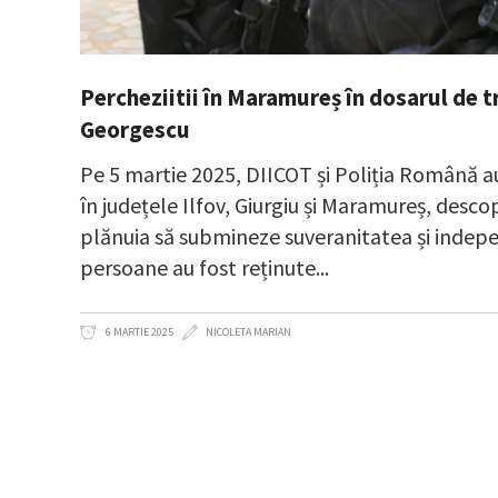
Percheziitii în Maramureș în dosarul de tr
Georgescu
Pe 5 martie 2025, DIICOT și Poliția Română au 
în județele Ilfov, Giurgiu și Maramureș, desco
plănuia să submineze suveranitatea și indep
persoane au fost reținute
6 MARTIE 2025
NICOLETA MARIAN