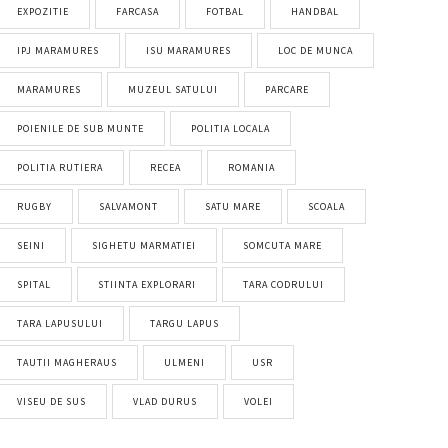
EXPOZITIE
FARCASA
FOTBAL
HANDBAL
IPJ MARAMURES
ISU MARAMURES
LOC DE MUNCA
MARAMURES
MUZEUL SATULUI
PARCARE
POIENILE DE SUB MUNTE
POLITIA LOCALA
POLITIA RUTIERA
RECEA
ROMANIA
RUGBY
SALVAMONT
SATU MARE
SCOALA
SEINI
SIGHETU MARMATIEI
SOMCUTA MARE
SPITAL
STIINTA EXPLORARI
TARA CODRULUI
TARA LAPUSULUI
TARGU LAPUS
TAUTII MAGHERAUS
ULMENI
USR
VISEU DE SUS
VLAD DURUS
VOLEI