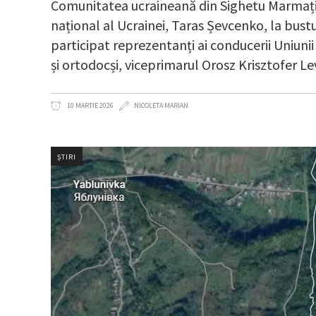
Comunitatea ucraineană din Sighetu Marmație
național al Ucrainei, Taras Șevcenko, la bust
participat reprezentanți ai conducerii Uniuni
și ortodocși, viceprimarul Orosz Krisztofer Le
10 MARTIE 2026
NICOLETA MARIAN
ȘTIRI