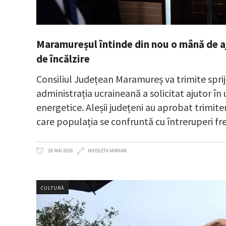
Maramureșul întinde din nou o mână de a
de încălzire
Consiliul Județean Maramureș va trimite sprij
administrația ucraineană a solicitat ajutor în
energetice. Aleșii județeni au aprobat trimit
care populația se confruntă cu întreruperi fr
28 MAI 2026
NICOLETA MARIAN
CULTURĂ