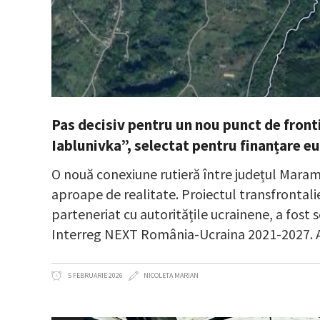
Pas decisiv pentru un nou punct de front
Iablunivka”, selectat pentru finanțare 
O nouă conexiune rutieră între județul Maram
aproape de realitate. Proiectul transfrontal
parteneriat cu autoritățile ucrainene, a fost 
Interreg NEXT România-Ucraina 2021-2027. Ace
5 FEBRUARIE 2026
NICOLETA MARIAN