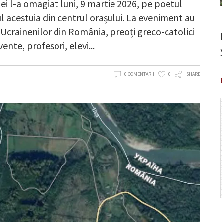
i l-a omagiat luni, 9 martie 2026, pe poetul
ul acestuia din centrul orașului. La eveniment au
i Ucrainenilor din România, preoți greco-catolici
vente, profesori, elevi
0 COMENTARII
0
SHARE