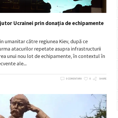
jutor Ucrainei prin donația de echipamente
in umanitar către regiunea Kiev, după ce
 urma atacurilor repetate asupra infrastructurii
erea unui nou lot de echipamente, în contextul în
ecvente ale
0 COMENTARII
0
SHARE