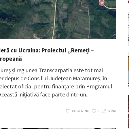
ieră cu Ucraina: Proiectul „Remeți –
europeană
ureș și regiunea Transcarpatia este tot mai
ier depus de Consiliul Județean Maramureș, în
selectat oficial pentru finanțare prin Programul
astă inițiativă face parte dintr-un
0 COMENTARII
0
SHARE