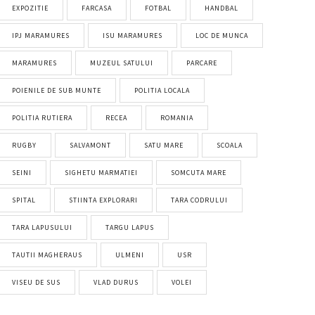
EXPOZITIE
FARCASA
FOTBAL
HANDBAL
IPJ MARAMURES
ISU MARAMURES
LOC DE MUNCA
MARAMURES
MUZEUL SATULUI
PARCARE
POIENILE DE SUB MUNTE
POLITIA LOCALA
POLITIA RUTIERA
RECEA
ROMANIA
RUGBY
SALVAMONT
SATU MARE
SCOALA
SEINI
SIGHETU MARMATIEI
SOMCUTA MARE
SPITAL
STIINTA EXPLORARI
TARA CODRULUI
TARA LAPUSULUI
TARGU LAPUS
TAUTII MAGHERAUS
ULMENI
USR
VISEU DE SUS
VLAD DURUS
VOLEI