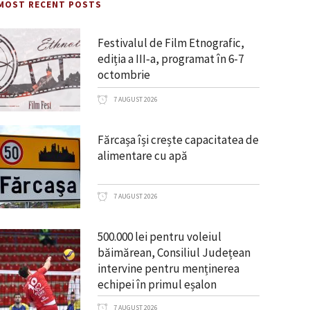
MOST RECENT POSTS
Festivalul de Film Etnografic,
ediția a III‑a, programat în 6-7
octombrie
7 AUGUST 2026
Fărcașa își crește capacitatea de
alimentare cu apă
7 AUGUST 2026
500.000 lei pentru voleiul
băimărean, Consiliul Județean
intervine pentru menținerea
echipei în primul eșalon
7 AUGUST 2026