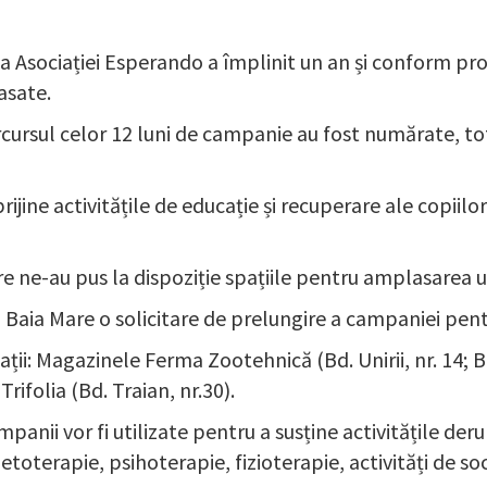
 Asociației Esperando a împlinit un an și conform pro
asate.
ursul celor 12 luni de campanie au fost numărate, tota
ine activitățile de educație și recuperare ale copiilor ș
 ne-au pus la dispoziție spațiile pentru amplasarea u
 Baia Mare o solicitare de prelungire a campaniei pentr
ii: Magazinele Ferma Zootehnică (Bd. Unirii, nr. 14; Bd. 
 Trifolia (Bd. Traian, nr.30).
nii vor fi utilizate pentru a susține activitățile derula
toterapie, psihoterapie, fizioterapie, activități de soc