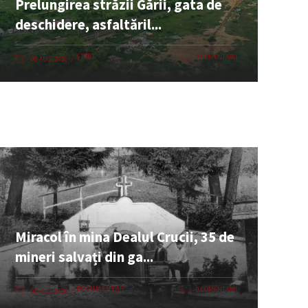
Prelungirea străzii Gării, gata de
deschidere, asfaltăril...
ȘTIRI
0 COMENTARII
08 AUG. 2026
Miracol în mina Dealul Crucii, 35 de
mineri salvați din ga...
DOCUMENTAR
0 COMENTARII
08 AUG. 2026