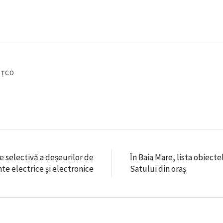
EȚCO
e selectivă a deșeurilor de
În Baia Mare, lista obiect
e electrice și electronice
Satului din oraș