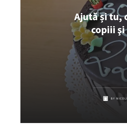
Ajută și tu
copiii ş
BY
NICOL