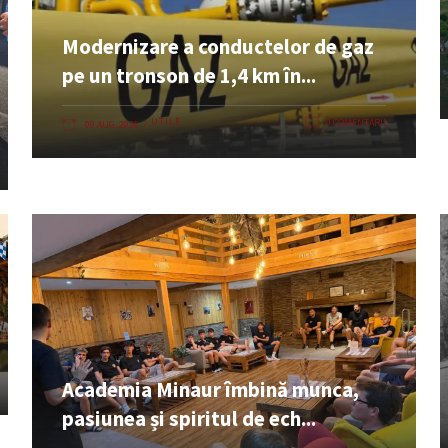
Modernizare a conductelor de gaz
pe un tronson de 1,4 km în...
UTILE
0 COMENTARII
09 AUG. 2026
Academia Minaur îmbină munca,
pasiunea și spiritul de ech...