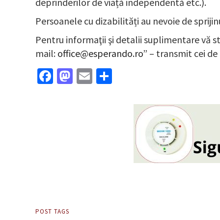
deprinderilor de viață independentă etc.).
Persoanele cu dizabilități au nevoie de spriji
Pentru informaţii şi detalii suplimentare vă st
mail:
office@esperando.ro
” – transmit cei de
Facebook
Mastodon
Email
Partajează
POST TAGS