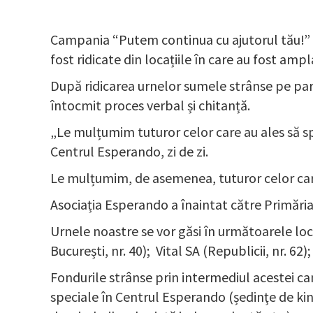
Campania “Putem continua cu ajutorul tău!” a
fost ridicate din locațiile în care au fost ampl
După ridicarea urnelor sumele strânse pe parc
întocmit proces verbal și chitanță.
„Le mulțumim tuturor celor care au ales să sprij
Centrul Esperando, zi de zi.
Le mulțumim, de asemenea, tuturor celor care
Asociația Esperando a înaintat către Primăria
Urnele noastre se vor găsi în următoarele locaț
București, nr. 40); Vital SA (Republicii, nr. 62);
Fondurile strânse prin intermediul acestei campa
speciale în Centrul Esperando (ședinţe de kine