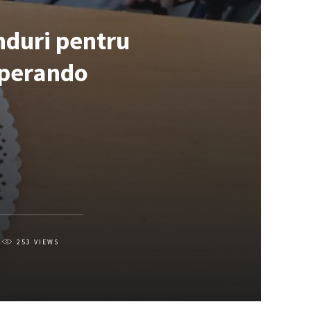
nduri pentru
Esperando
253
VIEWS