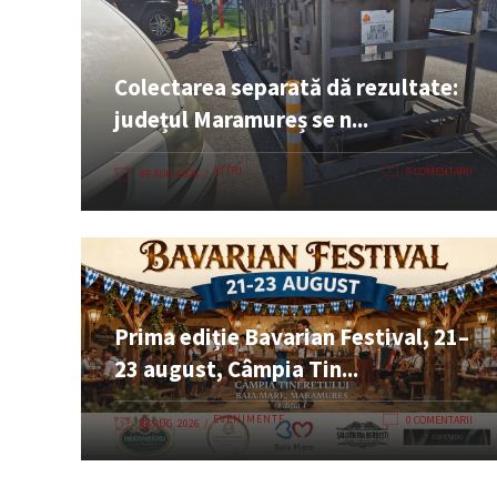
Colectarea separată dă rezultate:
județul Maramureș se n...
ȘTIRI
0 COMENTARII
09 AUG. 2026
Prima ediție Bavarian Festival, 21–
23 august, Câmpia Tin...
EVENIMENTE
0 COMENTARII
08 AUG. 2026