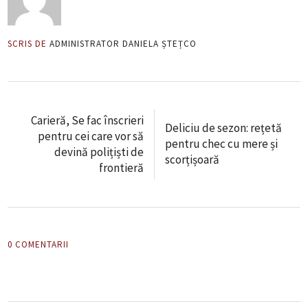
SCRIS DE
ADMINISTRATOR DANIELA ȘTEȚCO
Carieră, Se fac înscrieri
Deliciu de sezon: rețetă
pentru cei care vor să
pentru chec cu mere și
devină polițiști de
scorțișoară
frontieră
0 COMENTARII