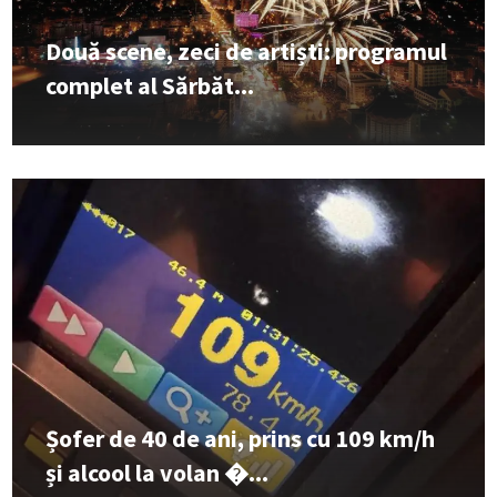
Două scene, zeci de artiști: programul
complet al Sărbăt...
Șofer de 40 de ani, prins cu 109 km/h
și alcool la volan �...