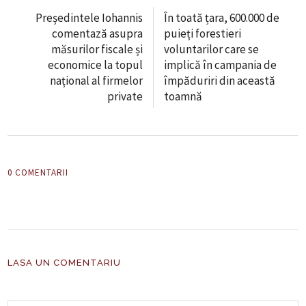
Președintele Iohannis
În toată țara, 600.000 de
comentază asupra
puieți forestieri
măsurilor fiscale și
voluntarilor care se
economice la topul
implică în campania de
național al firmelor
împăduriri din această
private
toamnă
0 COMENTARII
LASA UN COMENTARIU