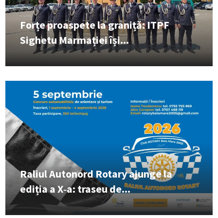
Forțe proaspete la graniță: ITPF
Sighetu Marmației își...
Raliul Autonord Rotary ajunge la
ediția a X‑a: traseu de...