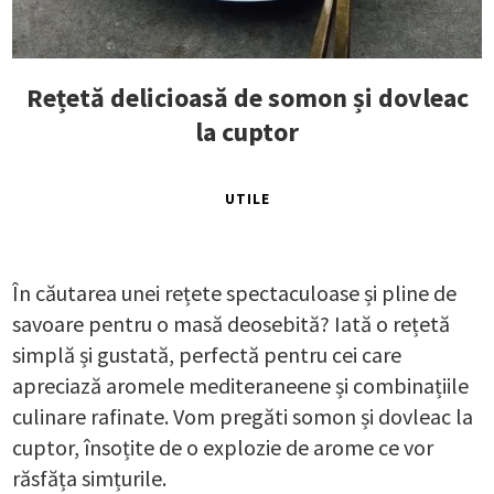
Rețetă delicioasă de somon și dovleac
la cuptor
UTILE
În căutarea unei rețete spectaculoase și pline de
savoare pentru o masă deosebită? Iată o rețetă
simplă și gustată, perfectă pentru cei care
apreciază aromele mediteraneene și combinațiile
culinare rafinate. Vom pregăti somon și dovleac la
cuptor, însoțite de o explozie de arome ce vor
răsfăța simțurile.