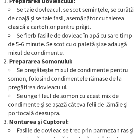
Prepararea Dovleacului:
Se taie dovleacul, se scot semințele, se curăță
de coajă și se taie fasii, asemănător cu taierea
clasică a cartofilor pentru prăjit.
Se fierb fasiile de dovleac în apă cu sare timp
de 5-6 minute. Se scot cu o paletă și se adaugă
mixul de condimente.
Prepararea Somonului:
Se pregătește mixul de condimente pentru
somon, folosind condimentele rămase de la
pregătirea dovleacului.
Se unge fileul de somon cu acest mix de
condimente și se așază câteva felii de lămâie și
portocală deasupra.
Montarea și Cuptorul:
Fasiile de dovleac se trec prin parmezan ras și