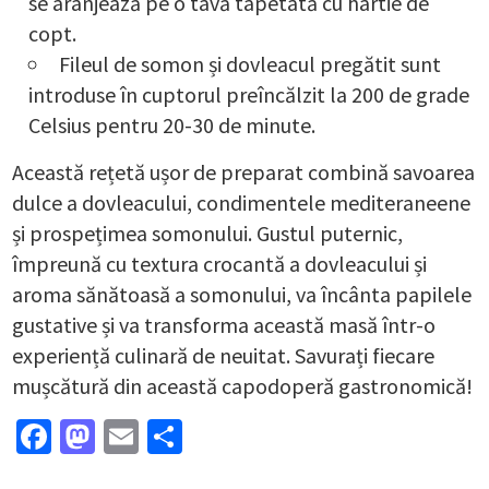
se aranjează pe o tavă tapetată cu hârtie de
copt.
Fileul de somon și dovleacul pregătit sunt
introduse în cuptorul preîncălzit la 200 de grade
Celsius pentru 20-30 de minute.
Această rețetă ușor de preparat combină savoarea
dulce a dovleacului, condimentele mediteraneene
și prospețimea somonului. Gustul puternic,
împreună cu textura crocantă a dovleacului și
aroma sănătoasă a somonului, va încânta papilele
gustative și va transforma această masă într-o
experiență culinară de neuitat. Savurați fiecare
mușcătură din această capodoperă gastronomică!
Facebook
Mastodon
Email
Partajează