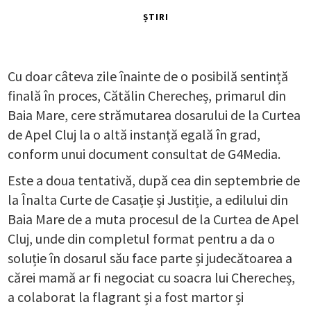
ȘTIRI
Cu doar câteva zile înainte de o posibilă sentință
finală în proces, Cătălin Cherecheș, primarul din
Baia Mare, cere strămutarea dosarului de la Curtea
de Apel Cluj la o altă instanță egală în grad,
conform unui document consultat de G4Media.
Este a doua tentativă, după cea din septembrie de
la Înalta Curte de Casație și Justiție, a edilului din
Baia Mare de a muta procesul de la Curtea de Apel
Cluj, unde din completul format pentru a da o
soluție în dosarul său face parte și judecătoarea a
cărei mamă ar fi negociat cu soacra lui Cherecheș,
a colaborat la flagrant și a fost martor și