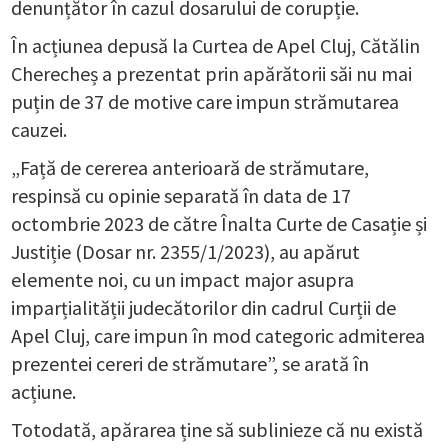
denunțător în cazul dosarului de corupție.
În acțiunea depusă la Curtea de Apel Cluj, Cătălin
Cherecheș a prezentat prin apărătorii săi nu mai
puțin de 37 de motive care impun strămutarea
cauzei.
„Față de cererea anterioară de strămutare,
respinsă cu opinie separată în data de 17
octombrie 2023 de către Înalta Curte de Casație și
Justiție (Dosar nr. 2355/1/2023), au apărut
elemente noi, cu un impact major asupra
imparțialității judecătorilor din cadrul Curții de
Apel Cluj, care impun în mod categoric admiterea
prezentei cereri de strămutare”, se arată în
acțiune.
Totodată, apărarea ține să sublinieze că nu există