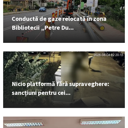
Conductă de gaze relocată în zona
Bibliotecii „Petre Du...
Nicio platformă fără supraveghere:
sancțiuni pentru cei...