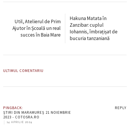
Hakuna Matata în
Util, Atelierul de Prim
Zanzibar: cuplul
Ajutor în Școală un real
Iohannis, îmbrațișat de
succes în Baia Mare
bucuria tanzaniană
ULTIMUL COMENTARIU
PINGBACK:
REPLY
ȘTIRI DIN MARAMUREȘ 21 NOIEMBRIE
2023 - COTOSRA.RO
|
14 APRILIE 2024