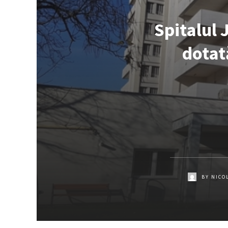
Spitalul 
dotat
BY
NICO