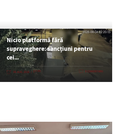
Nicio platformă fără
supraveghere: sancțiuni pentru
cei...
ȘTIRI
0 COMENTARII
06 AUG. 2026