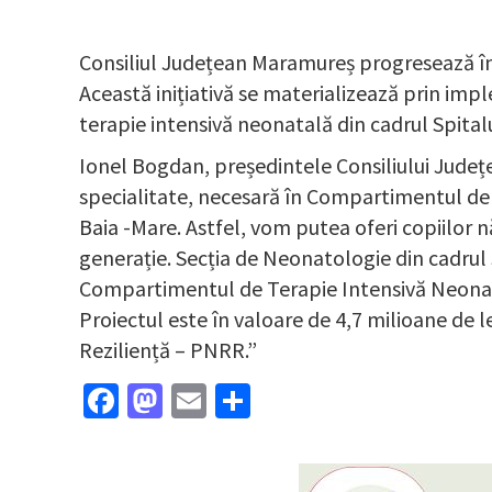
Consiliul Județean Maramureș progresează în 
Această inițiativă se materializează prin i
terapie intensivă neonatală din cadrul Spital
Ionel Bogdan, președintele Consiliului Județ
specialitate, necesară în Compartimentul de 
Baia -Mare. Astfel, vom putea oferi copiilor 
generație. Secția de Neonatologie din cadrul 
Compartimentul de Terapie Intensivă Neona
Proiectul este în valoare de 4,7 milioane de 
Reziliență – PNRR.”
Facebook
Mastodon
Email
Partajează