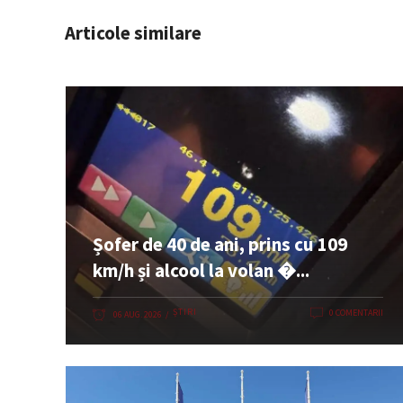
Articole similare
Șofer de 40 de ani, prins cu 109
km/h și alcool la volan �...
ȘTIRI
0 COMENTARII
06 AUG. 2026