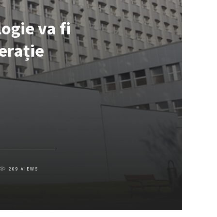
ogie va fi
erație
269
VIEWS