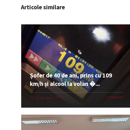
Articole similare
Șofer de 40 de ani, prins cu 109
km/h și alcool la volan �...
ȘTIRI
0 COMENTARII
06 AUG. 2026