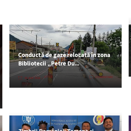
Conductă de gaze relocată în zona
Bibliotecii „Petre Du...
UTILE
0 COMENTARII
06 AUG. 2026