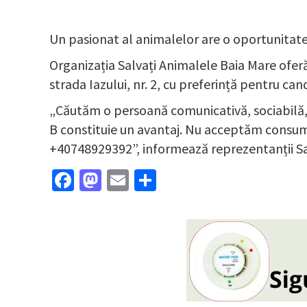
Un pasionat al animalelor are o oportunitate
Organizația Salvați Animalele Baia Mare oferă
strada Iazului, nr. 2, cu preferință pentru can
„Căutăm o persoană comunicativă, sociabilă, 
B constituie un avantaj. Nu acceptăm consumu
+40748929392”, informează reprezentanții Sa
Facebook
Mastodon
Email
Partajează