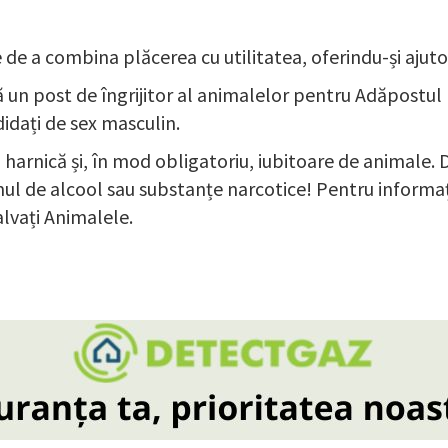
 de a combina plăcerea cu utilitatea, oferindu-și ajut
 un post de îngrijitor al animalelor pentru Adăpostul
didați de sex masculin.
harnică și, în mod obligatoriu, iubitoare de animale.
l de alcool sau substanțe narcotice! Pentru informații
lvați Animalele.