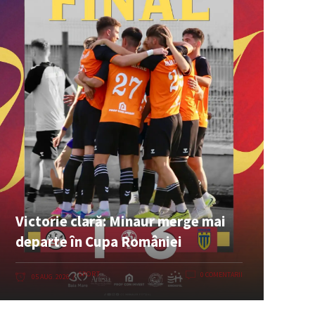
Victorie clară: Minaur merge mai
departe în Cupa României
SPORT
0 COMENTARII
05 AUG. 2026