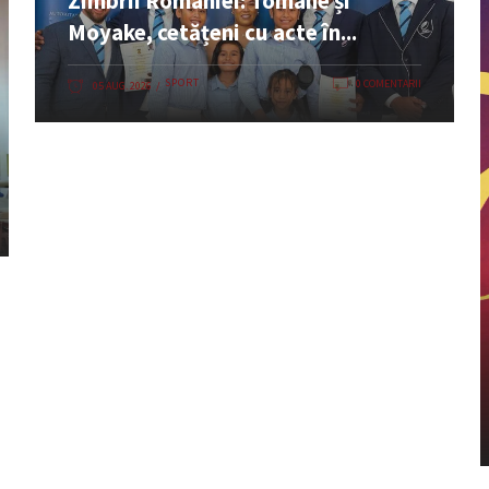
Zimbrii României: Tomane și
Moyake, cetățeni cu acte în...
SPORT
0 COMENTARII
05 AUG. 2026