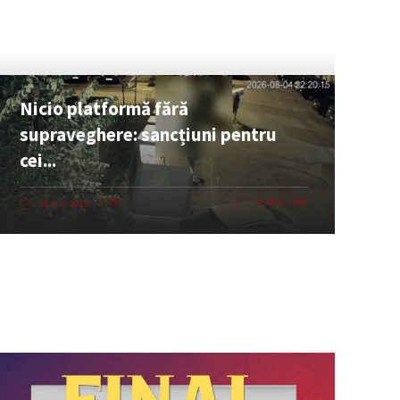
Nicio platformă fără
supraveghere: sancțiuni pentru
cei...
ȘTIRI
0 COMENTARII
06 AUG. 2026