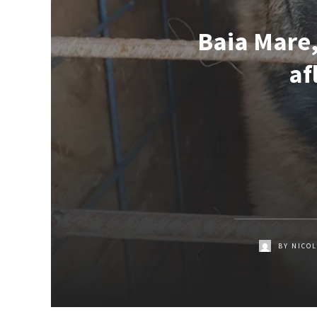
Baia Mare,
af
BY
NICOL