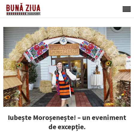
Iubește Moroșenește! – un eveniment
de excepție.