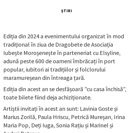
ȘTIRI
Ediția din 2024 a evenimentului organizat în mod
tradițional în ziua de Dragobete de Asociația
Iubește Moroșenește în parteneriat cu Elsyline,
adună peste 600 de oameni îmbrăcați în port
popular, iubitori ai tradițiilor și folclorului
maramureșean din întreaga țară.
Ediția din acest an se desfășoară ”cu casa închisă”,
toate bilete fiind deja achiziționate.
Artiștii invitați în acest an sunt: Lavinia Goste și
Marius Zorilă, Paula Hriscu, Petrică Mureșan, Irina
Maria Pop, Deți Iuga, Sonia Rațiu și Marinel și