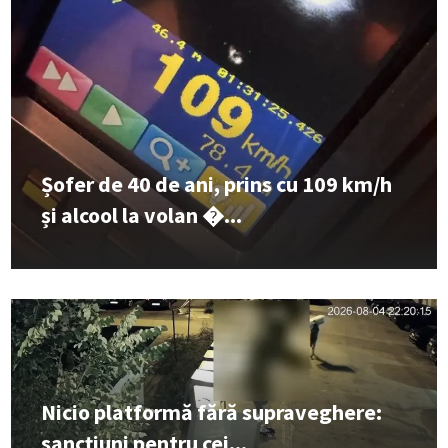
Șofer de 40 de ani, prins cu 109 km/h
și alcool la volan �...
Nicio platformă fără supraveghere:
sancțiuni pentru cei...