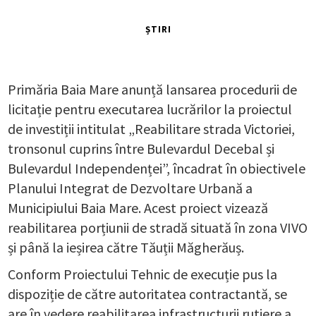
ȘTIRI
Primăria Baia Mare anunță lansarea procedurii de
licitație pentru executarea lucrărilor la proiectul
de investiții intitulat „Reabilitare strada Victoriei,
tronsonul cuprins între Bulevardul Decebal și
Bulevardul Independenței”, încadrat în obiectivele
Planului Integrat de Dezvoltare Urbană a
Municipiului Baia Mare. Acest proiect vizează
reabilitarea porțiunii de stradă situată în zona VIVO
și până la ieșirea către Tăuții Măgherăuș.
Conform Proiectului Tehnic de execuție pus la
dispoziție de către autoritatea contractantă, se
are în vedere reabilitarea infrastructurii rutiere a