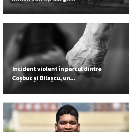
Incident violent în parcul dintre
Coșbuc și Bilașcu, un...