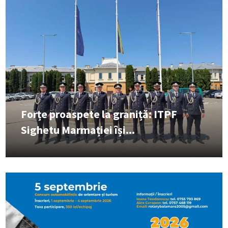
Forțe proaspete la graniță: ITPF
Sighetu Marmației își...