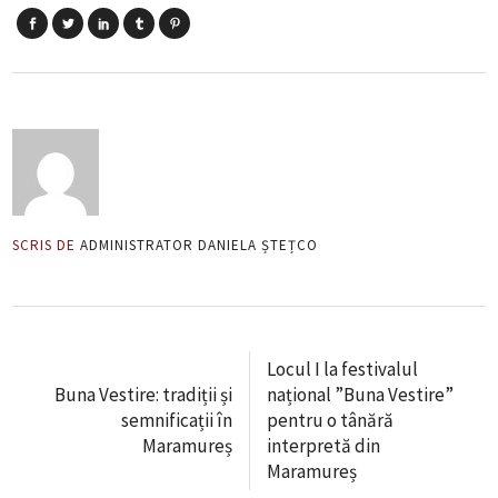
SCRIS DE
ADMINISTRATOR DANIELA ȘTEȚCO
Locul I la festivalul
Buna Vestire: tradiții și
național ”Buna Vestire”
semnificații în
pentru o tânără
Maramureș
interpretă din
Maramureș