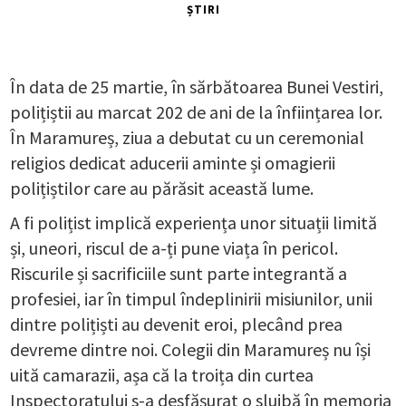
ȘTIRI
În data de 25 martie, în sărbătoarea Bunei Vestiri,
polițiștii au marcat 202 de ani de la înființarea lor.
În Maramureș, ziua a debutat cu un ceremonial
religios dedicat aducerii aminte și omagierii
polițiștilor care au părăsit această lume.
A fi polițist implică experiența unor situații limită
și, uneori, riscul de a-ți pune viața în pericol.
Riscurile și sacrificiile sunt parte integrantă a
profesiei, iar în timpul îndeplinirii misiunilor, unii
dintre polițiști au devenit eroi, plecând prea
devreme dintre noi. Colegii din Maramureș nu își
uită camarazii, așa că la troița din curtea
Inspectoratului s-a desfășurat o slujbă în memoria