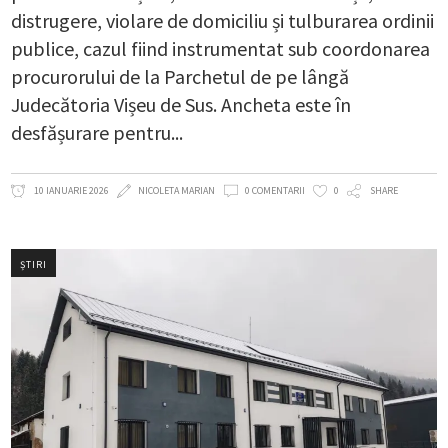
distrugere, violare de domiciliu și tulburarea ordinii
publice, cazul fiind instrumentat sub coordonarea
procurorului de la Parchetul de pe lângă
Judecătoria Vișeu de Sus. Ancheta este în
desfășurare pentru
10 IANUARIE 2026
NICOLETA MARIAN
0 COMENTARII
0
SHARE
ȘTIRI