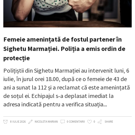
Femeie amenințată de fostul partener în
Sighetu Marmației. Poliția a emis ordin de
protecție
Polițiștii din Sighetu Marmației au intervenit luni, 6
iulie, în jurul orei 18.00, după ce o femeie de 43 de
ani a sunat la 112 și a reclamat că este amenințată
de soțul ei. Echipajul s‑a deplasat imediat la
adresa indicată pentru a verifica situația
8 IULIE 2026
NICOLETA MARIAN
0 COMENTARII
0
SHARE