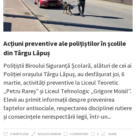
Acțiuni preventive ale polițiștilor în școlile
din Târgu Lăpuș
Polițiștii Biroului Siguranță Școlară, alături de cei ai
Poliției orașului Târgu Lăpuș, au desfășurat joi, 6
martie, activități preventive la Liceul Teoretic
„Petru Rareș” și Liceul Tehnologic „Grigore Moisil”.
Elevii au primit informații despre prevenirea
faptelor antisociale, respectarea disciplinei rutiere
și consecințele nerespectării legii, într-un
8 MARTIE 2026
NICOLETA MARIAN
0 COMENTARII
0
SHARE