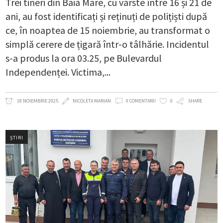
Trei tineri din Baia Mare, cu vârste între 16 și 21 de
ani, au fost identificați și reținuți de polițiști după
ce, în noaptea de 15 noiembrie, au transformat o
simplă cerere de țigară într-o tâlhărie. Incidentul
s-a produs la ora 03.25, pe Bulevardul
Independenței. Victima,
18 NOIEMBRIE 2025
NICOLETA MARIAN
0 COMENTARII
0
SHARE
ȘTIRI