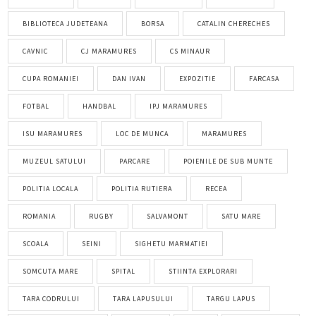
BIBLIOTECA JUDETEANA
BORSA
CATALIN CHERECHES
CAVNIC
CJ MARAMURES
CS MINAUR
CUPA ROMANIEI
DAN IVAN
EXPOZITIE
FARCASA
FOTBAL
HANDBAL
IPJ MARAMURES
ISU MARAMURES
LOC DE MUNCA
MARAMURES
MUZEUL SATULUI
PARCARE
POIENILE DE SUB MUNTE
POLITIA LOCALA
POLITIA RUTIERA
RECEA
ROMANIA
RUGBY
SALVAMONT
SATU MARE
SCOALA
SEINI
SIGHETU MARMATIEI
SOMCUTA MARE
SPITAL
STIINTA EXPLORARI
TARA CODRULUI
TARA LAPUSULUI
TARGU LAPUS