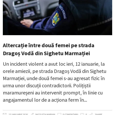
Altercație între două femei pe strada
Dragoș Vodă din Sighetu Marmației
Un incident violent a avut loc ieri, 12 ianuarie, la
orele amiezii, pe strada Dragoș Vodă din Sighetu
Marmației, unde două femei s-au agresat fizic în
urma unor discuții contradictorii. Polițiștii
maramureșeni au intervenit prompt, în linie cu
angajamentul lor de a acționa ferm în
13 IANUARIE 2026
NICOLETA MARIAN
0 COMENTARII
0
SHARE