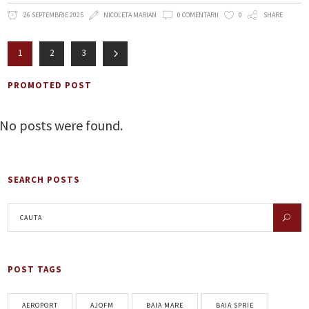
26 SEPTEMBRIE 2025
NICOLETA MARIAN
0 COMENTARII
0
SHARE
1
2
3
PROMOTED POST
No posts were found.
SEARCH POSTS
POST TAGS
AEROPORT
AJOFM
BAIA MARE
BAIA SPRIE