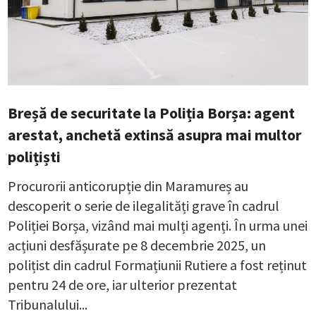
Breșă de securitate la Poliția Borșa: agent
arestat, anchetă extinsă asupra mai multor
polițiști
Procurorii anticorupție din Maramureș au
descoperit o serie de ilegalități grave în cadrul
Poliției Borșa, vizând mai mulți agenți. În urma unei
acțiuni desfășurate pe 8 decembrie 2025, un
polițist din cadrul Formațiunii Rutiere a fost reținut
pentru 24 de ore, iar ulterior prezentat
Tribunalului