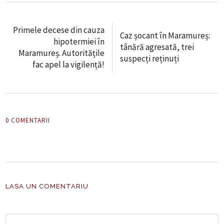
Primele decese din cauza
Caz șocant în Maramureș:
hipotermiei în
tânără agresată, trei
Maramureș. Autoritățile
suspecți reținuți
fac apel la vigilență!
0 COMENTARII
LASA UN COMENTARIU