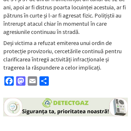
ani, apoi ar fi distrus poarta locuinței acestuia, ar fi
pătruns în curte și l-ar fi agresat fizic. Polițiștii au
întrerupt atacul chiar în momentul în care
agresiunile continuau în stradă.
Deși victima a refuzat emiterea unui ordin de
protecție provizoriu, cercetările continuă pentru
clarificarea întregii activități infracționale și
tragerea la răspundere a celor implicați.
Facebook
Mastodon
Email
Partajează