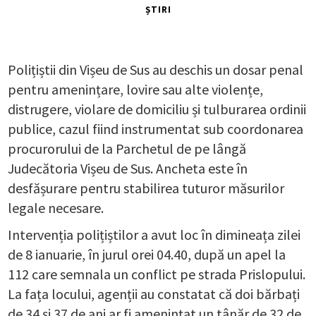
ȘTIRI
Polițiștii din Vișeu de Sus au deschis un dosar penal
pentru amenințare, lovire sau alte violențe,
distrugere, violare de domiciliu și tulburarea ordinii
publice, cazul fiind instrumentat sub coordonarea
procurorului de la Parchetul de pe lângă
Judecătoria Vișeu de Sus. Ancheta este în
desfășurare pentru stabilirea tuturor măsurilor
legale necesare.
Intervenția polițiștilor a avut loc în dimineața zilei
de 8 ianuarie, în jurul orei 04.40, după un apel la
112 care semnala un conflict pe strada Prislopului.
La fața locului, agenții au constatat că doi bărbați
de 34 și 37 de ani ar fi amenințat un tânăr de 32 de