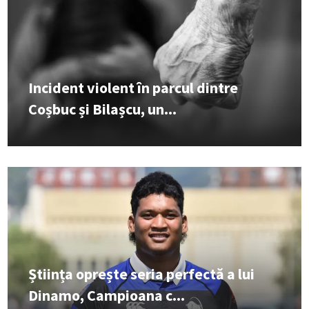
Incident violent în parcul dintre
Coșbuc și Bilașcu, un...
Știința oprește seria perfectă a lui
Dinamo, Campioana c...