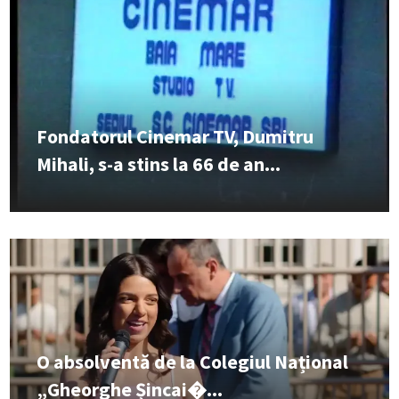
Fondatorul Cinemar TV, Dumitru
Mihali, s-a stins la 66 de an...
O absolventă de la Colegiul Național
„Gheorghe Șincai�...