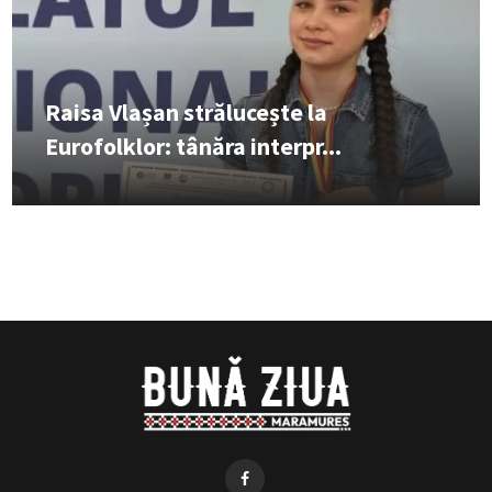
Raisa Vlașan strălucește la
Eurofolklor: tânăra interpr...