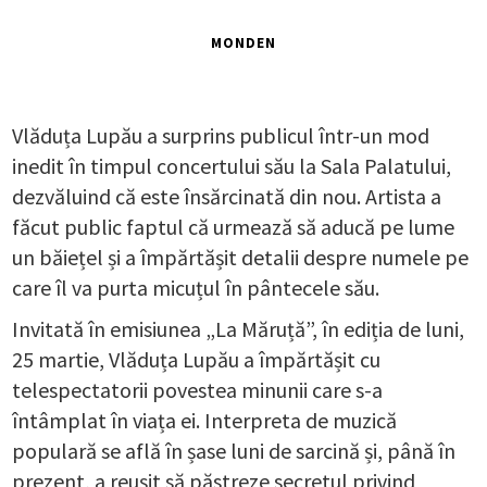
MONDEN
Vlăduța Lupău a surprins publicul într-un mod
inedit în timpul concertului său la Sala Palatului,
dezvăluind că este însărcinată din nou. Artista a
făcut public faptul că urmează să aducă pe lume
un băiețel și a împărtășit detalii despre numele pe
care îl va purta micuțul în pântecele său.
Invitată în emisiunea „La Măruță”, în ediția de luni,
25 martie, Vlăduța Lupău a împărtășit cu
telespectatorii povestea minunii care s-a
întâmplat în viața ei. Interpreta de muzică
populară se află în șase luni de sarcină și, până în
prezent, a reușit să păstreze secretul privind