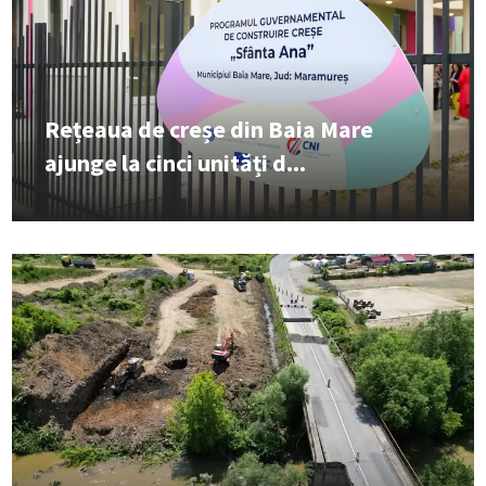
Rețeaua de creșe din Baia Mare
ajunge la cinci unități d...