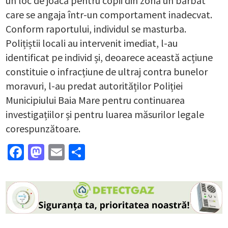
un loc de joacă pentru copii din zonă un bărbat
care se angaja într-un comportament inadecvat.
Conform raportului, individul se masturba.
Polițiștii locali au intervenit imediat, l-au
identificat pe individ și, deoarece această acțiune
constituie o infracțiune de ultraj contra bunelor
moravuri, l-au predat autorităților Poliției
Municipiului Baia Mare pentru continuarea
investigațiilor și pentru luarea măsurilor legale
corespunzătoare.
Facebook
Mastodon
Email
Partajează