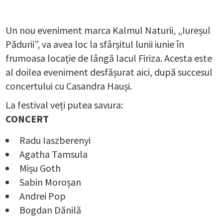
Un nou eveniment marca Kalmul Naturii, „Iureșul
Pădurii”, va avea loc la sfârșitul lunii iunie în
frumoasa locație de lângă lacul Firiza. Acesta este
al doilea eveniment desfășurat aici, după succesul
concertului cu Casandra Hauși.
La festival veți putea savura:
CONCERT
Radu Iaszberenyi
Agatha Tamsula
Mișu Goth
Sabin Moroșan
Andrei Pop
Bogdan Dănilă