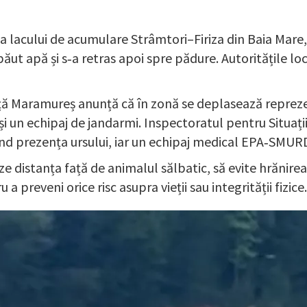
na lacului de acumulare Strâmtori–Firiza din Baia Mare
 băut apă și s‑a retras apoi spre pădure. Autoritățile 
ă Maramureș anunță că în zonă se deplasează reprezenta
 și un echipaj de jandarmi. Inspectoratul pentru Situa
d prezența ursului, iar un echipaj medical EPA‑SMURD
 distanța față de animalul sălbatic, să evite hrănirea 
preveni orice risc asupra vieții sau integrității fizice.