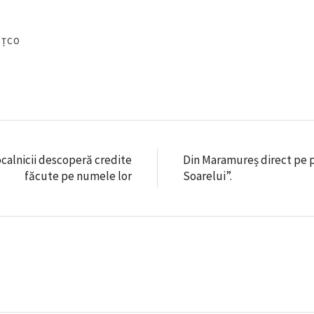
EȚCO
ocalnicii descoperă credite
Din Maramureș direct pe pl
făcute pe numele lor
Soarelui”.