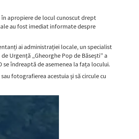
, în apropiere de locul cunoscut drept
locale au fost imediat informate despre
nți ai administrației locale, un specialist
ții de Urgență „Gheorghe Pop de Băsești” a
 se îndreaptă de asemenea la fața locului.
sau fotografierea acestuia și să circule cu