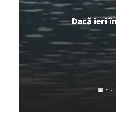
Dacă ieri î
BY
NIC