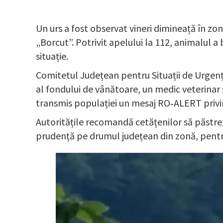
Un urs a fost observat vineri dimineață în zo
„Borcut”. Potrivit apelului la 112, animalul a
situație.
Comitetul Județean pentru Situații de Urgenț
al fondului de vânătoare, un medic veterinar
transmis populației un mesaj RO‑ALERT privin
Autoritățile recomandă cetățenilor să păstreze
prudență pe drumul județean din zonă, pentru a 