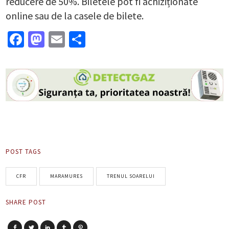
reducere de 50%. Biletele pot fi achiziționate
online sau de la casele de bilete.
Facebook
Mastodon
Email
Partajează
POST TAGS
CFR
MARAMURES
TRENUL SOARELUI
SHARE POST