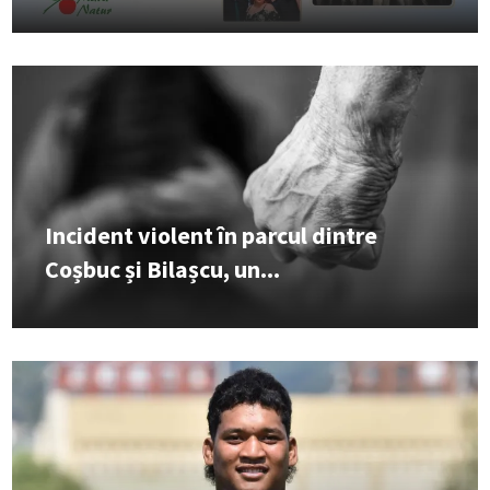
Incident violent în parcul dintre
Coșbuc și Bilașcu, un...