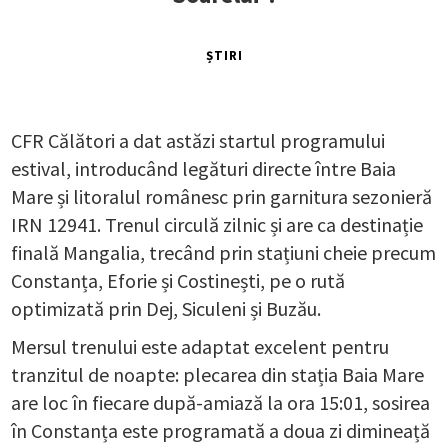
ȘTIRI
CFR Călători a dat astăzi startul programului
estival, introducând legături directe între Baia
Mare și litoralul românesc prin garnitura sezonieră
IRN 12941. Trenul circulă zilnic și are ca destinație
finală Mangalia, trecând prin stațiuni cheie precum
Constanța, Eforie și Costinești, pe o rută
optimizată prin Dej, Siculeni și Buzău.​
Mersul trenului este adaptat excelent pentru
tranzitul de noapte: plecarea din stația Baia Mare
are loc în fiecare după-amiază la ora 15:01, sosirea
în Constanța este programată a doua zi dimineață