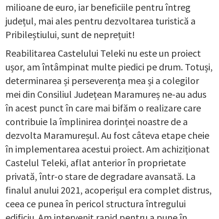
milioane de euro, iar beneficiile pentru întreg
județul, mai ales pentru dezvoltarea turistică a
Pribileștiului, sunt de neprețuit!
Reabilitarea Castelului Teleki nu este un proiect
ușor, am întâmpinat multe piedici pe drum. Totuși,
determinarea și perseverența mea și a colegilor
mei din Consiliul Județean Maramureș ne-au adus
în acest punct în care mai bifăm o realizare care
contribuie la împlinirea dorinței noastre de a
dezvolta Maramureșul. Au fost câteva etape cheie
în implementarea acestui proiect. Am achiziționat
Castelul Teleki, aflat anterior în proprietate
privată, într-o stare de degradare avansată. La
finalul anului 2021, acoperișul era complet distrus,
ceea ce punea în pericol structura întregului
edificiu. Am intervenit rapid pentru a pune în