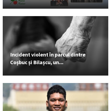
Incident violent în parcul dintre
Coșbuc și Bilașcu, un...