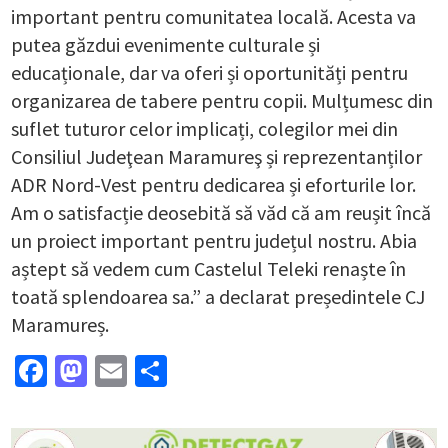
important pentru comunitatea locală. Acesta va
putea găzdui evenimente culturale și
educaționale, dar va oferi și oportunități pentru
organizarea de tabere pentru copii. Mulțumesc din
suflet tuturor celor implicați, colegilor mei din
Consiliul Judeţean Maramureş și reprezentanților
ADR Nord-Vest pentru dedicarea și eforturile lor.
Am o satisfacție deosebită să văd că am reușit încă
un proiect important pentru județul nostru. Abia
aștept să vedem cum Castelul Teleki renaște în
toată splendoarea sa.” a declarat președintele CJ
Maramureș.
Facebook
Mastodon
Email
Partajează