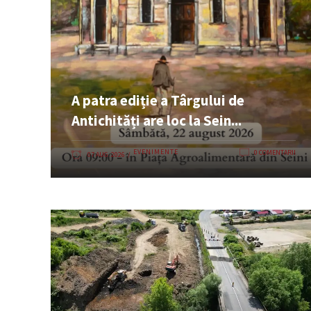
A patra ediție a Târgului de
Antichități are loc la Sein...
EVENIMENTE
0 COMENTARII
07 AUG. 2026