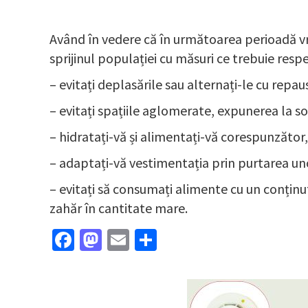
Având în vedere că în următoarea perioadă vr
sprijinul populației cu măsuri ce trebuie resp
– evitați deplasările sau alternați-le cu repau
– evitați spațiile aglomerate, expunerea la soa
– hidratați-vă și alimentați-vă corespunzător
– adaptați-vă vestimentația prin purtarea unor 
– evitați să consumați alimente cu un conținut
zahăr în cantitate mare.
Facebook
Mastodon
Email
Partajează