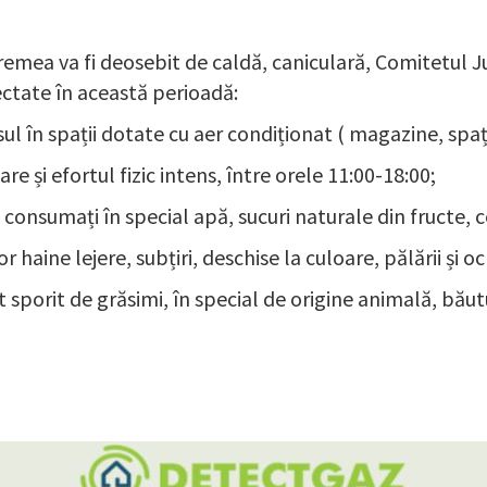
emea va fi deosebit de caldă, caniculară, Comitetul Ju
ectate în această perioadă:
sul în spații dotate cu aer condiționat ( magazine, spați
re și efortul fizic intens, între orele 11:00-18:00;
,
consumați în special apă, sucuri naturale din fructe, c
haine lejere, subțiri, deschise la culoare, pălării și oc
 sporit de grăsimi, în special de origine animală, băut