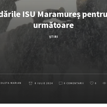
ările ISU Maramureș pentru
următoare
ȘTIRI
COLETA MARIAN
8 IULIE 2024
0 COMENTARII
0