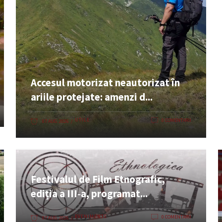
Accesul motorizat neautorizat în
ariile protejate: amenzi d...
UTILE
0 COMENTARII
07 AUG. 2026
Festivalul de Film Etnografic,
ediția a III‑a, programat...
EVENIMENTE
0 COMENTARII
07 AUG. 2026