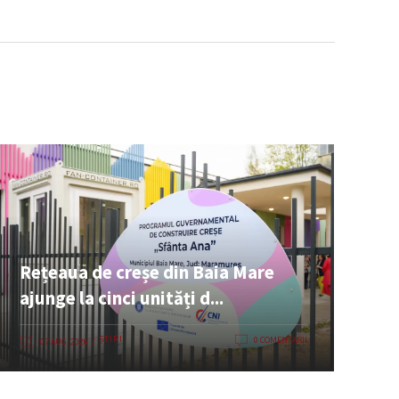
Rețeaua de creșe din Baia Mare
ajunge la cinci unități d...
ȘTIRI
0 COMENTARII
07 AUG. 2026