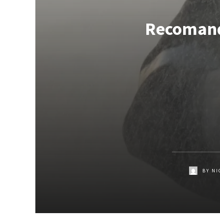
Recomand
BY
NI