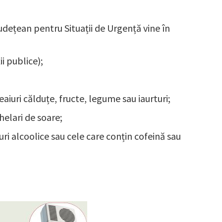
dețean pentru Situații de Urgență vine în
i publice);
eaiuri călduțe, fructe, legume sau iaurturi;
helari de soare;
uri alcoolice sau cele care conțin cofeină sau