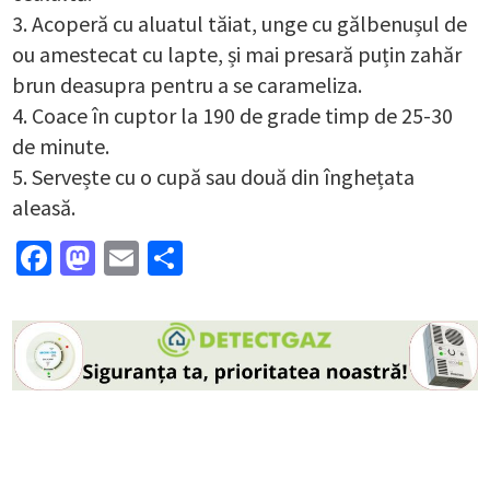
Acoperă cu aluatul tăiat, unge cu gălbenușul de
ou amestecat cu lapte, și mai presară puțin zahăr
brun deasupra pentru a se carameliza.
Coace în cuptor la 190 de grade timp de 25-30
de minute.
Servește cu o cupă sau două din înghețata
aleasă.
Facebook
Mastodon
Email
Partajează