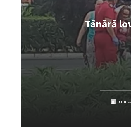
Tânără lov
BY
NIC