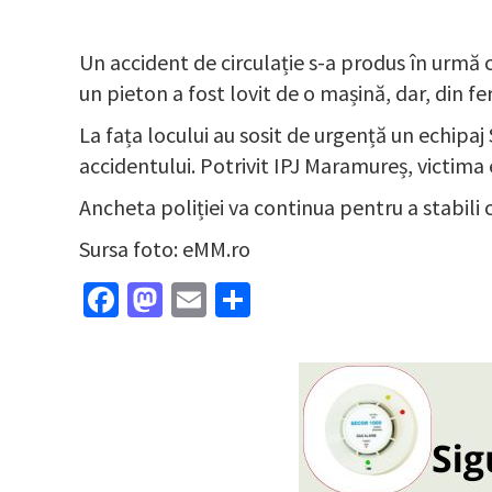
Un accident de circulație s-a produs în urmă 
un pieton a fost lovit de o mașină, dar, din fer
La fața locului au sosit de urgență un echipa
accidentului. Potrivit IPJ Maramureș, victima 
Ancheta poliției va continua pentru a stabili 
Sursa foto: eMM.ro
Facebook
Mastodon
Email
Partajează