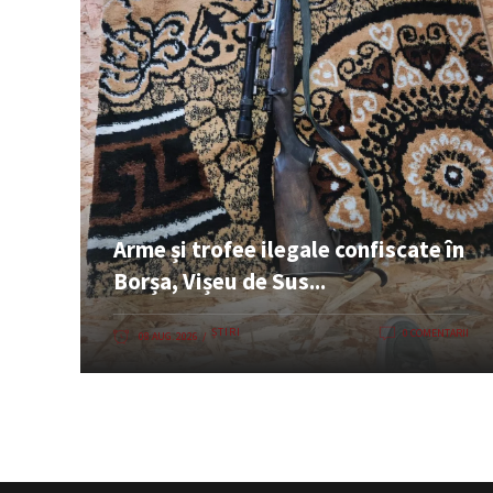
Arme și trofee ilegale confiscate în
Borșa, Vișeu de Sus...
ȘTIRI
0 COMENTARII
08 AUG. 2026