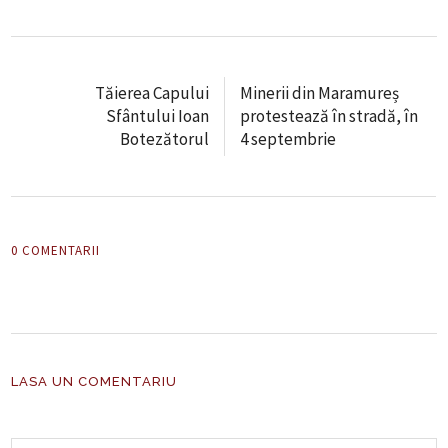
Tăierea Capului
Minerii din Maramureș
Sfântului Ioan
protestează în stradă, în
Botezătorul
4 septembrie
0 COMENTARII
LASA UN COMENTARIU