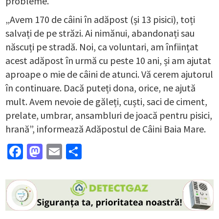
probleme.
„Avem 170 de câini în adăpost (și 13 pisici), toți
salvați de pe străzi. Ai nimănui, abandonați sau
născuți pe stradă. Noi, ca voluntari, am înființat
acest adăpost în urmă cu peste 10 ani, și am ajutat
aproape o mie de câini de atunci. Vă cerem ajutorul
în continuare. Dacă puteți dona, orice, ne ajută
mult. Avem nevoie de găleți, cuști, saci de ciment,
prelate, umbrar, ansambluri de joacă pentru pisici,
hrană”, informează Adăpostul de Câini Baia Mare.
Facebook
Mastodon
Email
Partajează