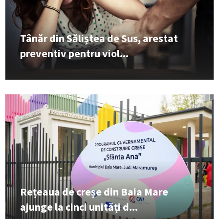
Tânăr din Săliștea de Sus, arestat
preventiv pentru viol...
Rețeaua de creșe din Baia Mare
ajunge la cinci unități d...