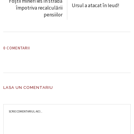
Foștii mineri ies în stradă
Ursul a atacat în Ieud!
împotriva recalculării
pensiilor
0 COMENTARII
LASA UN COMENTARIU