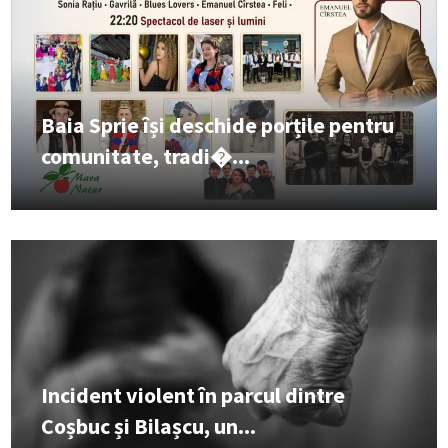
Baia Sprie își deschide porțile pentru
comunitate, tradi�...
Incident violent în parcul dintre
Coșbuc și Bilașcu, un...