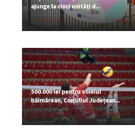
ajunge la cinci unități d...
ȘTIRI
0 COMENTARII
07 AUG. 2026
500.000 lei pentru voleiul
băimărean, Consiliul Județean...
SPORT
0 COMENTARII
07 AUG. 2026