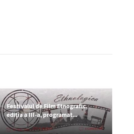
Festivalul de Film Etnografic,
ediția a III‑a, programat...
EVENIMENTE
0 COMENTARII
07 AUG. 2026