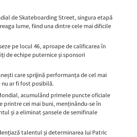
dial de Skateboarding Street, singura etapă
eaga lume, fiind una dintre cele mai dificile
aseze pe locul 46, aproape de calificarea în
iți de echipe puternice și sponsori
ânești care sprijină performanța de cel mai
nu ar fi fost posibilă.
 Mondial, acumulând primele puncte oficiale
e printre cei mai buni, menținându-se în
ntul și a eliminat șansele de semifinale
nțiază talentul și determinarea lui Patric