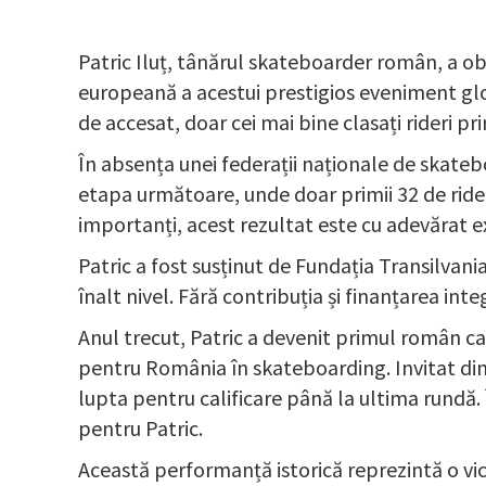
Patric Iluț, tânărul skateboarder român, a 
europeană a acestui prestigios eveniment glob
de accesat, doar cei mai bine clasați rideri prim
În absența unei federații naționale de skatebo
etapa următoare, unde doar primii 32 de rideri
importanți, acest rezultat este cu adevărat e
Patric a fost susținut de Fundația Transilvan
înalt nivel. Fără contribuția și finanțarea inte
Anul trecut, Patric a devenit primul român c
pentru România în skateboarding. Invitat din
lupta pentru calificare până la ultima rundă. 
pentru Patric.
Această performanță istorică reprezintă o vi