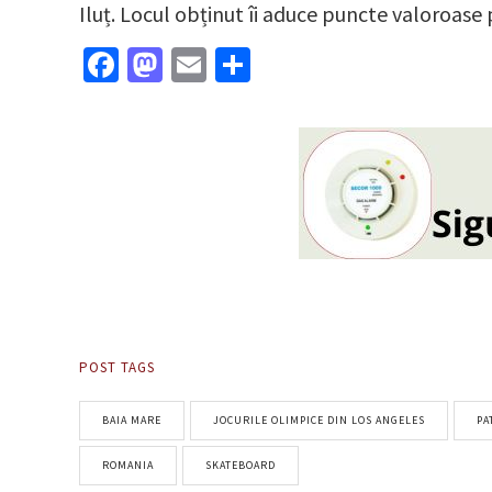
Iluț. Locul obținut îi aduce puncte valoroase 
Facebook
Mastodon
Email
Partajează
POST TAGS
BAIA MARE
JOCURILE OLIMPICE DIN LOS ANGELES
PA
ROMANIA
SKATEBOARD