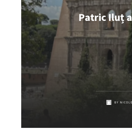
Patric Iluț
BY
NICOL