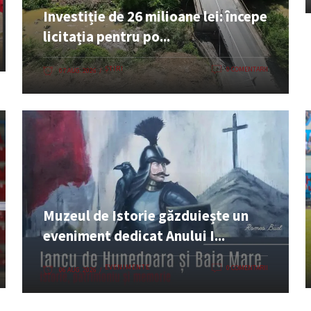
Investiție de 26 milioane lei: începe
licitația pentru po...
ȘTIRI
0 COMENTARII
07 AUG. 2026
Muzeul de Istorie găzduiește un
eveniment dedicat Anului I...
EVENIMENTE
0 COMENTARII
06 AUG. 2026