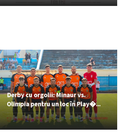
Derby cu orgolii: Minaur vs.
Olimpia pentru un loc în Play�...
SPORT
0 COMENTARII
06 AUG. 2026