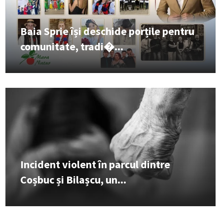
Baia Sprie își deschide porțile pentru
comunitate, tradi�...
Incident violent în parcul dintre
Coșbuc și Bilașcu, un...