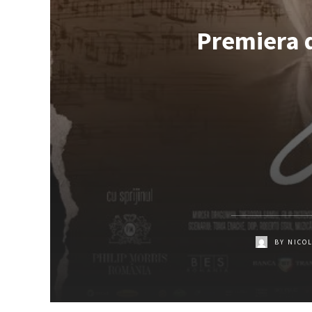
Premiera d
BY
NICO