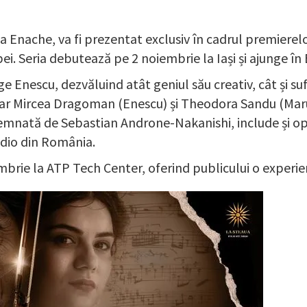
ma Enache, va fi prezentat exclusiv în cadrul premierel
pei. Seria debutează pe 2 noiembrie la Iași și ajunge î
nescu, dezvăluind atât geniul său creativ, cât și suferi
apar Mircea Dragoman (Enescu) și Theodora Sandu (Maru
 semnată de Sebastian Androne-Nakanishi, include și o
adio din România.
mbrie la ATP Tech Center, oferind publicului o experi