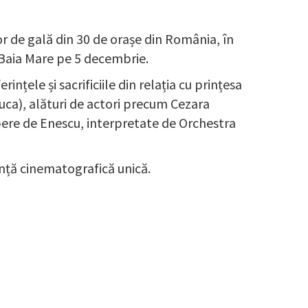
or de gală din 30 de orașe din România, în
n Baia Mare pe 5 decembrie.
nțele și sacrificiile din relația cu prințesa
ca), alături de actori precum Cezara
pere de Enescu, interpretate de Orchestra
ență cinematografică unică.