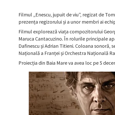
Filmul „Enescu, jupuit de viu”, regizat de To
prezența regizorului și a unor membri ai echi
Filmul explorează viața compozitorului George E
Maruca Cantacuzino. În rolurile principale 
Dafinescu și Adrian Titieni. Coloana sonoră,
Națională a Franței și Orchestra Națională R
Proiecția din Baia Mare va avea loc pe 5 dece