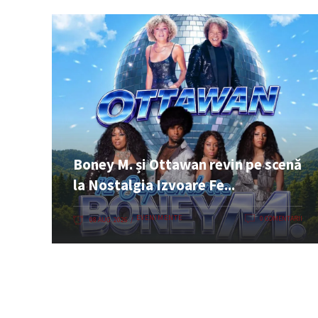
Boney M. și Ottawan revin pe scenă
la Nostalgia Izvoare Fe...
EVENIMENTE
0 COMENTARII
08 AUG. 2026