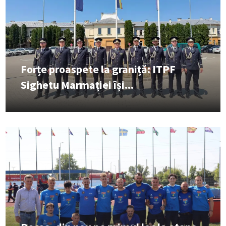
Forțe proaspete la graniță: ITPF
Sighetu Marmației își...