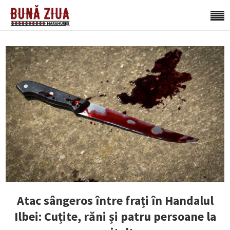
Atac sângeros între frați în Handalul
Ilbei: Cuțite, răni și patru persoane la