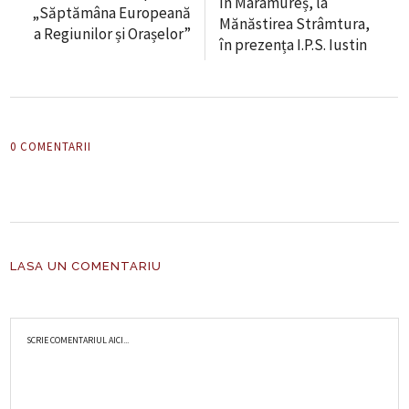
în Maramureș, la
„Săptămâna Europeană
Mănăstirea Strâmtura,
a Regiunilor și Orașelor”
în prezența I.P.S. Iustin
0 COMENTARII
LASA UN COMENTARIU