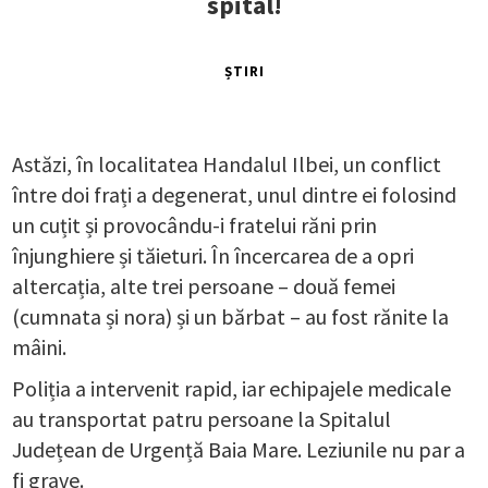
spital!
ȘTIRI
Astăzi, în localitatea Handalul Ilbei, un conflict
între doi frați a degenerat, unul dintre ei folosind
un cuțit și provocându-i fratelui răni prin
înjunghiere și tăieturi. În încercarea de a opri
altercația, alte trei persoane – două femei
(cumnata și nora) și un bărbat – au fost rănite la
mâini.
Poliția a intervenit rapid, iar echipajele medicale
au transportat patru persoane la Spitalul
Județean de Urgență Baia Mare. Leziunile nu par a
fi grave.