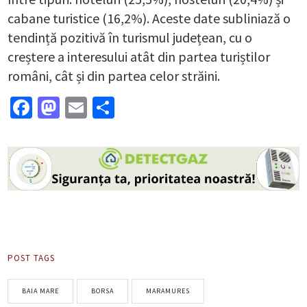
cabane turistice (16,2%). Aceste date subliniază o
tendință pozitivă în turismul județean, cu o
creștere a interesului atât din partea turiștilor
români, cât și din partea celor străini.
Facebook
Mastodon
Email
Partajează
POST TAGS
BAIA MARE
BORSA
MARAMURES