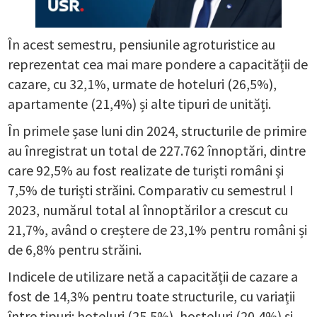
În acest semestru, pensiunile agroturistice au
reprezentat cea mai mare pondere a capacității de
cazare, cu 32,1%, urmate de hoteluri (26,5%),
apartamente (21,4%) și alte tipuri de unități.
În primele șase luni din 2024, structurile de primire
au înregistrat un total de 227.762 înnoptări, dintre
care 92,5% au fost realizate de turiști români și
7,5% de turiști străini. Comparativ cu semestrul I
2023, numărul total al înnoptărilor a crescut cu
21,7%, având o creștere de 23,1% pentru români și
de 6,8% pentru străini.
Indicele de utilizare netă a capacității de cazare a
fost de 14,3% pentru toate structurile, cu variații
între tipuri: hoteluri (25,5%), hosteluri (20,4%) și