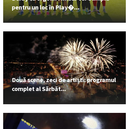
pentru un loc în Play�...
Două scene, zeci de artiști: programul
complet al Sărbăt...