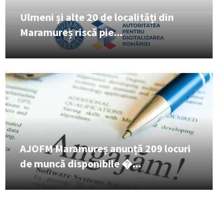
Ulmeni și alte 20 de localități din
Maramureș riscă pie...
AJOFM Maramureș anunță 209 locuri
de muncă disponibile �...