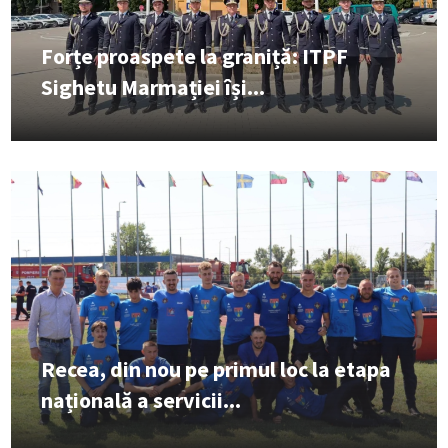
Forțe proaspete la graniță: ITPF
Sighetu Marmației își...
Recea, din nou pe primul loc la etapa
națională a servicii...