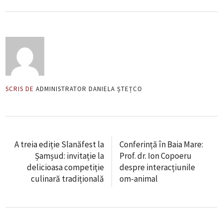
SCRIS DE
ADMINISTRATOR DANIELA ȘTEȚCO
A treia ediție Slanăfest la
Conferință în Baia Mare:
Șamșud: invitație la
Prof. dr. Ion Copoeru
delicioasa competiție
despre interacțiunile
culinară tradițională
om-animal