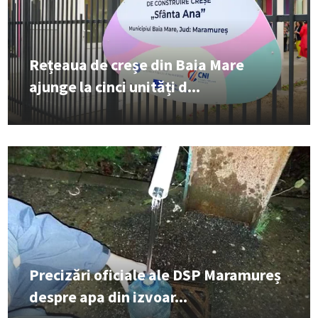
Rețeaua de creșe din Baia Mare
ajunge la cinci unități d...
Precizări oficiale ale DSP Maramureș
despre apa din izvoar...