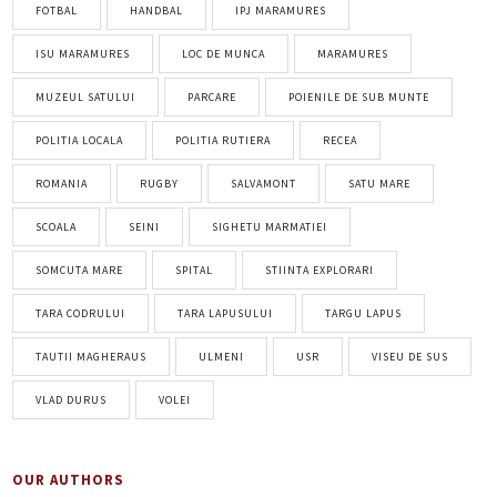
FOTBAL
HANDBAL
IPJ MARAMURES
ISU MARAMURES
LOC DE MUNCA
MARAMURES
MUZEUL SATULUI
PARCARE
POIENILE DE SUB MUNTE
POLITIA LOCALA
POLITIA RUTIERA
RECEA
ROMANIA
RUGBY
SALVAMONT
SATU MARE
SCOALA
SEINI
SIGHETU MARMATIEI
SOMCUTA MARE
SPITAL
STIINTA EXPLORARI
TARA CODRULUI
TARA LAPUSULUI
TARGU LAPUS
TAUTII MAGHERAUS
ULMENI
USR
VISEU DE SUS
VLAD DURUS
VOLEI
OUR AUTHORS