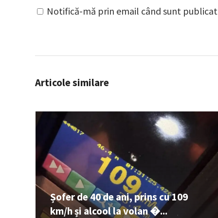
Notifică-mă prin email când sunt publicate
Articole similare
Șofer de 40 de ani, prins cu 109
km/h și alcool la volan �...