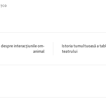
EȚCO
u despre interacțiunile om-
Istoria tumultuoasă a tab
animal
teatrului