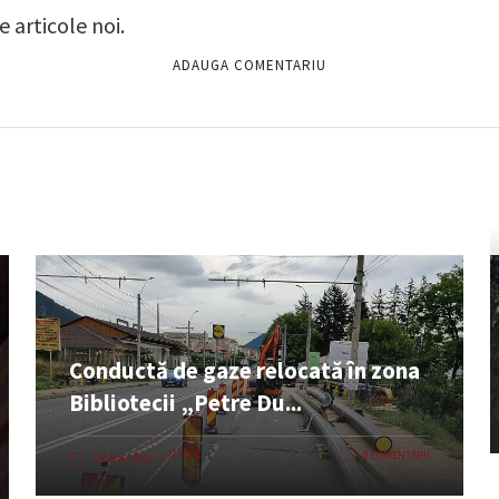
 articole noi.
Conductă de gaze relocată în zona
Bibliotecii „Petre Du...
UTILE
0 COMENTARII
06 AUG. 2026