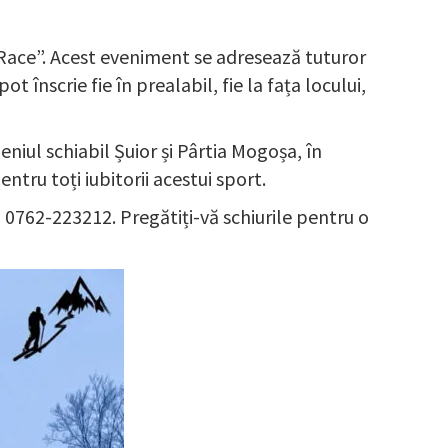
 Race”. Acest eveniment se adresează tuturor
ot înscrie fie în prealabil, fie la fața locului,
eniul schiabil Șuior și Pârtia Mogoșa, în
tru toți iubitorii acestui sport.
l 0762-223212. Pregătiți-vă schiurile pentru o