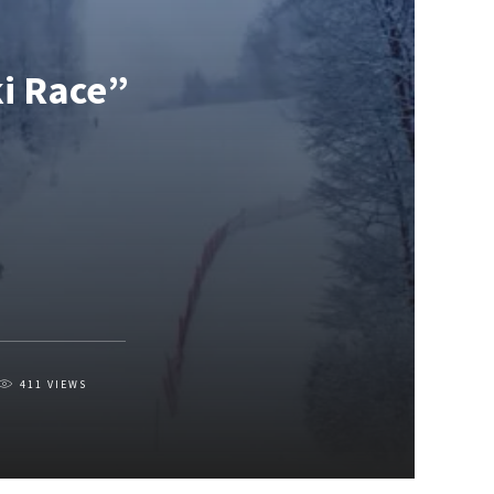
ki Race”
411
VIEWS