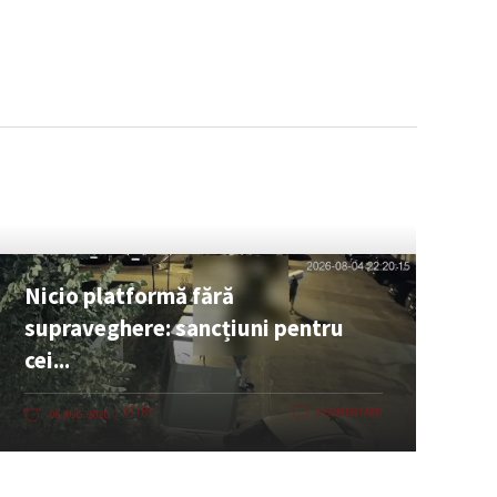
Nicio platformă fără
supraveghere: sancțiuni pentru
cei...
ȘTIRI
0 COMENTARII
06 AUG. 2026