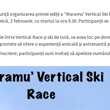
nță organizarea primei ediții a ”Maramu’ Vertical Ski
că, 2 februarie, cu startul la ora 9.30. Participanții se p
e între Vertical Race și ski de tură, va avea loc pe dom
promite să ofere o experiență amicală și antrenantă pen
înscriere, participanții sunt invitați să apeleze număru