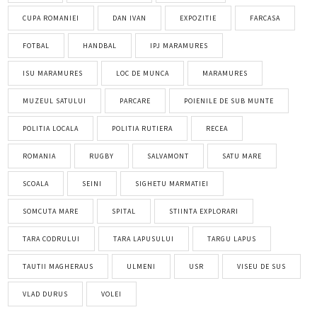
CUPA ROMANIEI
DAN IVAN
EXPOZITIE
FARCASA
FOTBAL
HANDBAL
IPJ MARAMURES
ISU MARAMURES
LOC DE MUNCA
MARAMURES
MUZEUL SATULUI
PARCARE
POIENILE DE SUB MUNTE
POLITIA LOCALA
POLITIA RUTIERA
RECEA
ROMANIA
RUGBY
SALVAMONT
SATU MARE
SCOALA
SEINI
SIGHETU MARMATIEI
SOMCUTA MARE
SPITAL
STIINTA EXPLORARI
TARA CODRULUI
TARA LAPUSULUI
TARGU LAPUS
TAUTII MAGHERAUS
ULMENI
USR
VISEU DE SUS
VLAD DURUS
VOLEI