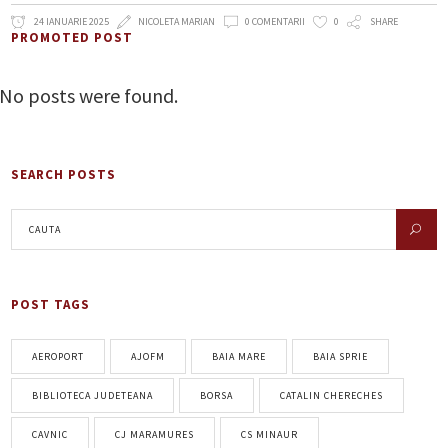
24 IANUARIE 2025
NICOLETA MARIAN
0 COMENTARII
0
SHARE
PROMOTED POST
No posts were found.
SEARCH POSTS
POST TAGS
AEROPORT
AJOFM
BAIA MARE
BAIA SPRIE
BIBLIOTECA JUDETEANA
BORSA
CATALIN CHERECHES
CAVNIC
CJ MARAMURES
CS MINAUR