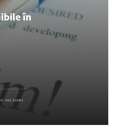
bile în
902
VIEWS