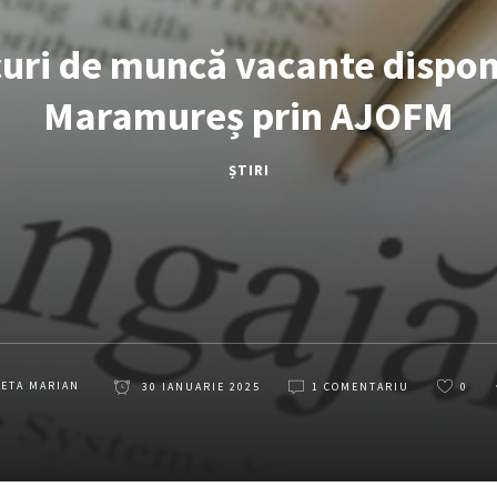
curi de muncă vacante disponi
Maramureș prin AJOFM
ȘTIRI
LETA MARIAN
30 IANUARIE 2025
1 COMENTARIU
0