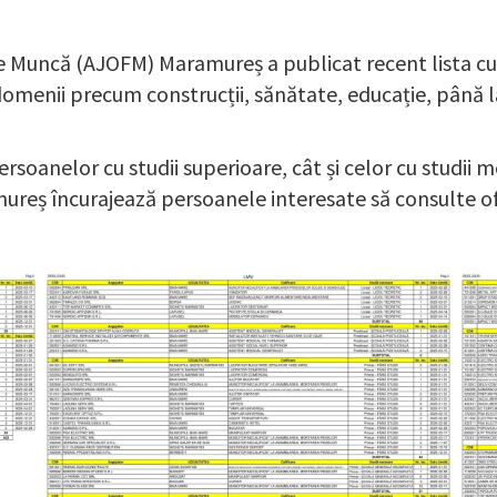
 Muncă (AJOFM) Maramureș a publicat recent lista cu 
domenii precum construcții, sănătate, educație, până la 
soanelor cu studii superioare, cât și celor cu studii me
ureș încurajează persoanele interesate să consulte of