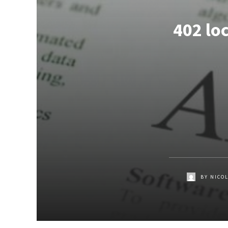
402 lo
BY
NICO