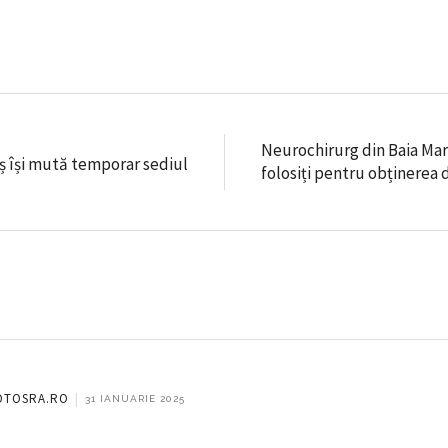
Neurochirurg din Baia Mar
ș își mută temporar sediul
folosiți pentru obținerea 
COTOSRA.RO
|
31 IANUARIE 2025