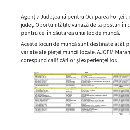
Agenția Județeană pentru Ocuparea Forței de
județ. Oportunitățile variază de la posturi în 
pentru cei în căutarea unui loc de muncă.
Aceste locuri de muncă sunt destinate atât per
variate ale pieței muncii locale. AJOFM Maram
corespund calificărilor și experienței lor.