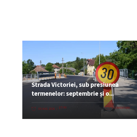
Strada Victoriei, sub presiunea
termenelor: septembrie și o...
ȘTIRI
0 COMENTARII
05 AUG. 2026