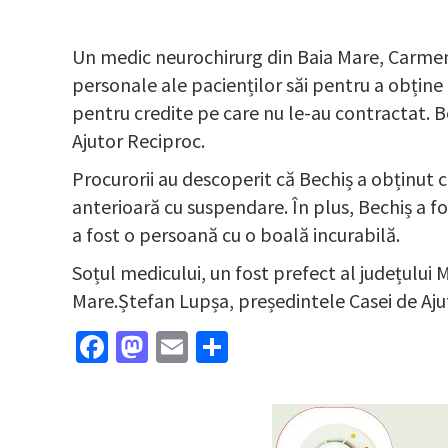
Un medic neurochirurg din Baia Mare, Carmen B
personale ale pacienților săi pentru a obține 
pentru credite pe care nu le-au contractat. Be
Ajutor Reciproc.
Procurorii au descoperit că Bechiș a obținut c
anterioară cu suspendare. În plus, Bechiș a fos
a fost o persoană cu o boală incurabilă.
Soțul medicului, un fost prefect al județului
Mare.Ștefan Lupșa, președintele Casei de Ajutor
Facebook
Mastodon
Email
Partajează