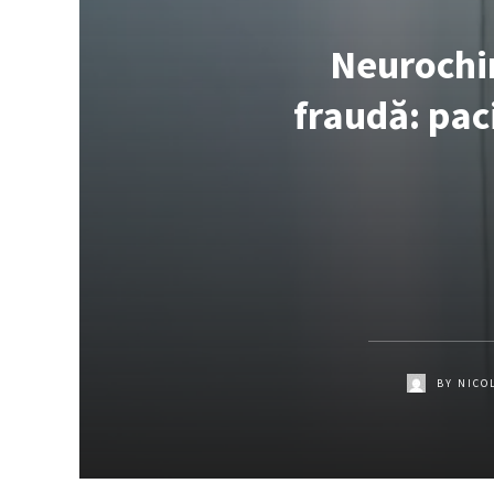
Neurochi
fraudă: pac
BY
NICO