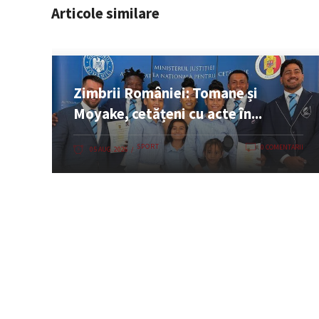
Articole similare
Zimbrii României: Tomane și
Moyake, cetățeni cu acte în...
SPORT
0 COMENTARII
05 AUG. 2026