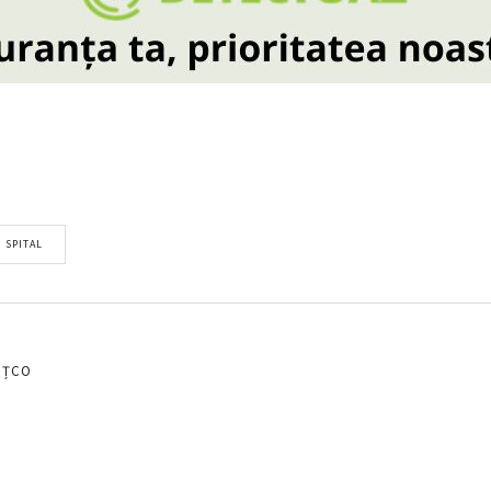
SPITAL
EȚCO