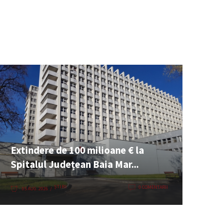
Extindere de 100 milioane € la
Spitalul Județean Baia Mar...
ȘTIRI
0 COMENTARII
05 AUG. 2026