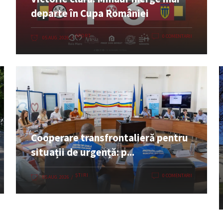
departe în Cupa României
SPORT
0 COMENTARII
05 AUG. 2026
Cooperare transfrontalieră pentru
situații de urgență: p...
ȘTIRI
0 COMENTARII
05 AUG. 2026