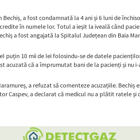
echiș, a fost condamnată la 4 ani și 6 luni de închiso
credite în numele lor. Totul a ieșit la iveală când paci
chiș a fost angajată la Spitalul Județean din Baia Mar
el puțin 10 mii de lei folosindu-se de datele paciențil
t acuzată că a împrumutat bani de la pacienți și nu i-a 
 Maramureș, a refuzat să comenteze acuzațiile. Bechiș e
 Caspev, a declarat că medicul nu a plătit ratele și că 