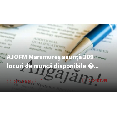
AJOFM Maramureș anunță 209
locuri de muncă disponibile �...
ȘTIRI
0 COMENTARII
05 AUG. 2026