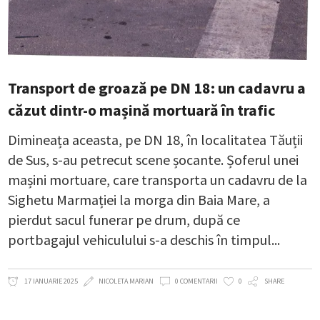
Transport de groază pe DN 18: un cadavru a
căzut dintr-o mașină mortuară în trafic
Dimineața aceasta, pe DN 18, în localitatea Tăuții
de Sus, s-au petrecut scene șocante. Șoferul unei
mașini mortuare, care transporta un cadavru de la
Sighetu Marmației la morga din Baia Mare, a
pierdut sacul funerar pe drum, după ce
portbagajul vehiculului s-a deschis în timpul
17 IANUARIE 2025
NICOLETA MARIAN
0 COMENTARII
0
SHARE