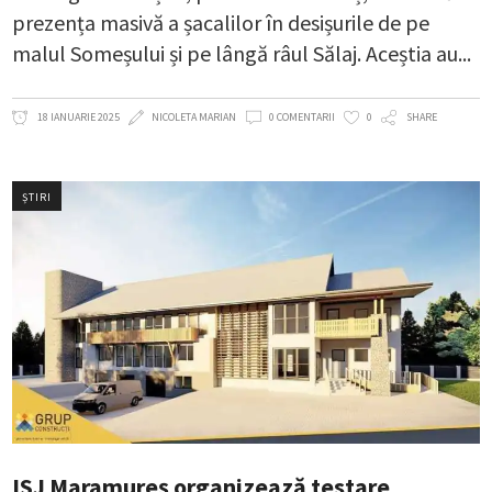
prezența masivă a șacalilor în desișurile de pe
malul Someșului și pe lângă râul Sălaj. Aceștia au
18 IANUARIE 2025
NICOLETA MARIAN
0 COMENTARII
0
SHARE
ȘTIRI
ISJ Maramureș organizează testare