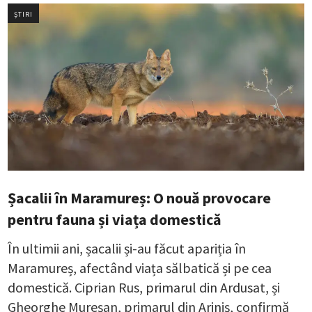
ȘTIRI
Șacalii în Maramureș: O nouă provocare
pentru fauna și viața domestică
În ultimii ani, șacalii și-au făcut apariția în
Maramureș, afectând viața sălbatică și pe cea
domestică. Ciprian Rus, primarul din Ardusat, și
Gheorghe Mureșan, primarul din Ariniș, confirmă