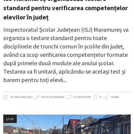
standard pentru verificarea competențelor
elevilor în județ
Inspectoratul Școlar Județean (ISJ) Maramureș va
organiza o testare standard pentru toate
disciplinele de trunchi comun în școlile din județ,
având ca scop verificarea competențelor formate
după primele două module ale anului școlar.
Testarea va fi unitară, aplicându-se același test și
barem pentru toți elevii
18 IANUARIE 2025
NICOLETA MARIAN
0 COMENTARII
0
SHARE
ȘTIRI