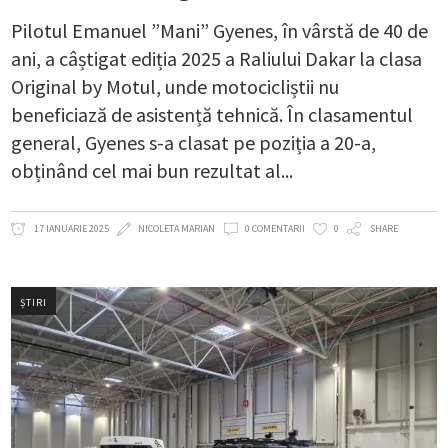
Pilotul Emanuel ”Mani” Gyenes, în vârstă de 40 de
ani, a câștigat ediția 2025 a Raliului Dakar la clasa
Original by Motul, unde motocicliștii nu
beneficiază de asistență tehnică. În clasamentul
general, Gyenes s-a clasat pe poziția a 20-a,
obținând cel mai bun rezultat al
17 IANUARIE 2025
NICOLETA MARIAN
0 COMENTARII
0
SHARE
ȘTIRI