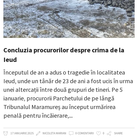
Concluzia procurorilor despre crima de la
Ieud
Începutul de an a adus o tragedie în localitatea
Ieud, unde un tânăr de 23 de ani a fost ucis în urma
unei altercații între două grupuri de tineri. Pe 5
ianuarie, procurorii Parchetului de pe lângă
Tribunalul Maramureș au început urmărirea
penală pentru încăierare,
17 IANUARIE 2025
NICOLETA MARIAN
0 COMENTARII
0
SHARE