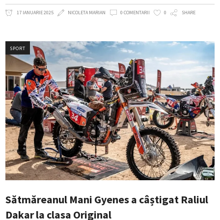
17 IANUARIE 2025
NICOLETA MARIAN
0 COMENTARII
0
SHARE
SPORT
Sătmăreanul Mani Gyenes a câștigat Raliul
Dakar la clasa Original