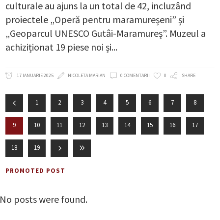
culturale au ajuns la un total de 42, incluzând
proiectele „Operă pentru maramureșeni” și
„Geoparcul UNESCO Gutâi-Maramureș”. Muzeul a
achiziționat 19 piese noi și
17 IANUARIE 2025
NICOLETA MARIAN
0 COMENTARII
0
SHARE
1
2
3
4
5
6
7
8
9
10
11
12
13
14
15
16
17
18
19
PROMOTED POST
No posts were found.